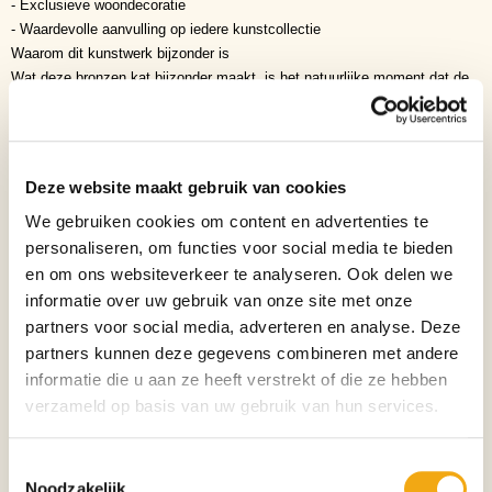
- Exclusieve woondecoratie
- Waardevolle aanvulling op iedere kunstcollectie
Waarom dit kunstwerk bijzonder is
Wat deze bronzen kat bijzonder maakt, is het natuurlijke moment dat de
kunstenaar heeft vastgelegd. In plaats van een statische houding toont
de sculptuur een kat die zichzelf verzorgt terwijl zij speels haar poot
uitstrekt. Hierdoor oogt het beeld levendig, ontspannen en herkenbaar
voor iedere kattenliefhebber. De combinatie van eenvoud en verfijning
Deze website maakt gebruik van cookies
maakt deze sculptuur tot een tijdloos kunstwerk.
We gebruiken cookies om content en advertenties te
Het verhaal achter dit kunstwerk
Iedere kattenliefhebber herkent dit vertrouwde tafereel. Na een speels
personaliseren, om functies voor social media te bieden
moment neemt de kat rustig de tijd om zichzelf te verzorgen. De
en om ons websiteverkeer te analyseren. Ook delen we
kunstenaar heeft precies dit moment gevangen, waardoor de sculptuur
informatie over uw gebruik van onze site met onze
niet alleen beweging uitstraalt, maar ook rust en tevredenheid. Het
partners voor social media, adverteren en analyse. Deze
resultaat is een kunstwerk dat warmte, huiselijkheid en elegantie
partners kunnen deze gegevens combineren met andere
samenbrengt.
informatie die u aan ze heeft verstrekt of die ze hebben
Symboliek
verzameld op basis van uw gebruik van hun services.
- Speelsheid
- Nieuwsgierigheid
- Onafhankelijkheid
Toestemmingsselectie
Noodzakelijk
- Balans