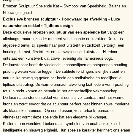
Bronzen Sculptuur Spelende Kat – Symbool van Speelsheid, Balans en
Nieuwsgierigheid
Exclusieve bronzen sculptuur • Hoogwaardige afwerking • Luxe
natuurstenen sokkel • Tijdloos design
Deze exclusieve
bronzen sculptuur van een spelende kat
vangt een
alledaags, maar bijzonder moment vol elegantie en karakter. De kat is
afgebeeld terwijl zij speels haar poot uitstrekt en zichzelf verzorgt, een
houding die rust, flexibiliteit en nieuwsgierigheid uitstraalt. Hierdoor
ontstaat een kunstwerk dat zowel levendig als harmonieus oogt.
De kunstenaar heeft de vloeiende lichaamslijnen en ontspannen houding
prachtig weten vast te leggen. De subtiele rondingen, sierlijke staart en
natuurlijke beweging geven het beeld een realistische en tegelijkertijd
tijdloze uitstraling. De warme bronzen afwerking laat iedere vorm prachtig
tot zijn recht komen en benadrukt het ambachtelijke vakmanschap.
De luxe natuurstenen sokkel vormt een stijlvol contrast met het warme
brons en zorgt ervoor dat de sculptuur perfect past binnen zowel moderne
als klassieke interieurs. Op een dressoir, vensterbank, bureau of
vitrinekast vormt deze spelende kat een elegante blikvanger.
Katten staan wereldwijd bekend als symbolen van onafhankelijkheid,
intelligentie en nieuwsgierigheid. Hun speelse karakter herinnert ons eraan