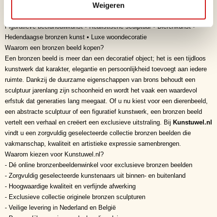
Weigeren
- Kunstverzamelaars
Kunststijl
Figuratieve beeldhouwkunst • Realistische sculptuur • Dierenkunst •
Hedendaagse bronzen kunst • Luxe woondecoratie
Waarom een bronzen beeld kopen?
Een bronzen beeld is meer dan een decoratief object; het is een tijdloos
kunstwerk dat karakter, elegantie en persoonlijkheid toevoegt aan iedere
ruimte. Dankzij de duurzame eigenschappen van brons behoudt een
sculptuur jarenlang zijn schoonheid en wordt het vaak een waardevol
erfstuk dat generaties lang meegaat. Of u nu kiest voor een dierenbeeld,
een abstracte sculptuur of een figuratief kunstwerk, een bronzen beeld
vertelt een verhaal en creëert een exclusieve uitstraling. Bij
Kunstuwel.nl
vindt u een zorgvuldig geselecteerde collectie bronzen beelden die
vakmanschap, kwaliteit en artistieke expressie samenbrengen.
Waarom kiezen voor Kunstuwel.nl?
- Dé online bronzenbeeldenwinkel voor exclusieve bronzen beelden
- Zorgvuldig geselecteerde kunstenaars uit binnen- en buitenland
- Hoogwaardige kwaliteit en verfijnde afwerking
- Exclusieve collectie originele bronzen sculpturen
- Veilige levering in Nederland en België