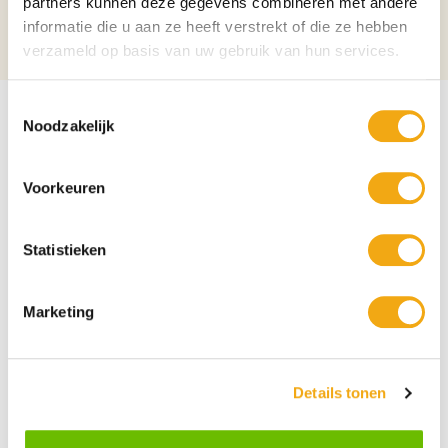
partners kunnen deze gegevens combineren met andere
informatie die u aan ze heeft verstrekt of die ze hebben
Locatie beelden
Binnen beelden
verzameld op basis van uw gebruik van hun services.
Toestemmingsselectie
Noodzakelijk
Voorkeuren
Statistieken
Marketing
Details tonen
Persoonlijke klantenservice