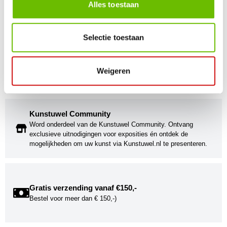
Maandag t/m vrijdag van 09.00 tot 16.00 staat onze
Alles toestaan
vakkundige klantenservice klaar.
Selectie toestaan
Kunst voor iedereen
Stijlvolle kunstobjecten voor elke smaak, interieur en/of tuin.
Onze Bronzen Beelden die met vuur tot leven worden
Weigeren
gebracht!
Kunstuwel Community
Word onderdeel van de Kunstuwel Community. Ontvang
exclusieve uitnodigingen voor exposities én ontdek de
mogelijkheden om uw kunst via Kunstuwel.nl te presenteren.
Gratis verzending vanaf €150,-
Bestel voor meer dan € 150,-)