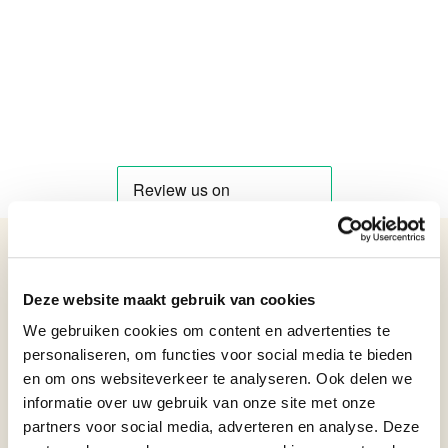
Details over het product
Deze website maakt gebruik van cookies
Bronzen beeld van een rood hert
Netto gewicht: 3.5
We gebruiken cookies om content en advertenties te
Bruto gewicht: 3.7
personaliseren, om functies voor social media te bieden
Hoogte: 26,2
en om ons websiteverkeer te analyseren. Ook delen we
Breedte: 8,1
informatie over uw gebruik van onze site met onze
Lengte: 18,7
partners voor social media, adverteren en analyse. Deze
Formaat beelden
Beelden van 15 t/m 35 cm