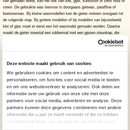
van gemaakt wordt, kan het ook van klei, gips, kunststof of zelfs hout of
steen. De gebruikte was hiervoor is doorgaans gietwas, paraffine of
boetseerwas. Bij kleine wasmodellen kan de gieter meteen overgaan tot
de volgende stap. Bij grotere modellen of bij modellen van bijvoorbeeld
klei of gips moet er eerst een hol wasmodel gemaakt worden. Daartoe
maakt de gieter meestal een rubbermal met een gipsen steunkap, die
ervoor zorgt dat de rubbermal zijn vorm behoudt. In deze rubbermal
kunnen verschillende materialen bij relatief lage temperatuur gegoten
worden, zoals gietwas of gips. In dit geval is een afgietsel van harde was
nodig, dat al op de dikte van het uiteindelijke brons is. Boven een
Deze website maakt gebruik van cookies
bepaalde dikte wordt het namelijk moeilijk om brons massief te gieten,
door ongelijke krimp van dikkere en dunnere delen. De gieter giet
We gebruiken cookies om content en advertenties te
vloeibare was in de rubbermal, totdat een laag op de juiste dikte in de mal
personaliseren, om functies voor social media te bieden
gestold is. De rest wordt afgegoten en zo ontstaat een hol wassen
en om ons websiteverkeer te analyseren. Ook delen we
afgietsel. Dit (holle) afgietsel wordt voorzien van wassen uitsteeksels die
informatie over uw gebruik van onze site met onze
later gaan dienen als gietkanalen voor de aanvoer van het brons en
partners voor social media, adverteren en analyse. Deze
ontluchtingskanalen voor de afvoer van de lucht in de gietvorm. Het
partners kunnen deze gegevens combineren met andere
wasafgietsel, inclusief kanalen, wordt van binnen en buiten bedekt met
informatie die u aan ze heeft verstrekt of die ze hebben
een vuurvaste massa. Dit kan een mengsel van gips en chamotte zijn of
verzameld op basis van uw gebruik van hun services.
een ander krimpvast en vuurvast materiaal. Roestvrijstalen kernsteunen
zorgen ervoor dat de afstand tussen kern en buitenkant gelijk blijft. De