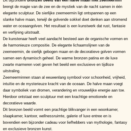
Dit bijzondere
bronzen beeld van een halve maan met zeemeermin
brengt de magie van de zee en de mystiek van de nacht samen in één
elegante sculptuur. De sierlijke zeemeermin ligt ontspannen op een
slanke halve maan, terwijl de golvende sokkel doet denken aan stromend
water en oceaangolven. Het resultaat is een kunstwerk dat rust, fantasie
en verfijning uitstraalt.
De kunstenaar heeft veel aandacht besteed aan de organische vormen en
de harmonieuze compositie. De elegante lichaamslijnen van de
zeemeermin, de sierlijk gebogen maan en de decoratieve golven vormen
samen een dynamisch geheel. De warme bronzen patina en de luxe
zwarte marmeren voet geven het beeld een exclusieve en tijdloze
uitstraling.
Zeemeerminnen staan al eeuwenlang symbool voor schoonheid, vrijheid,
intuïtie en de mysterieuze kracht van de oceaan. De halve maan voegt
daar symboliek van dromen, verandering en vrouwelijke energie aan toe.
Hierdoor ontstaat een sculptuur met een krachtige emotionele en
decoratieve waarde.
Dit bronzen beeld vormt een prachtige blikvanger in een woonkamer,
slaapkamer, kantoor, wellnessruimte, galerie of luxe entree en is
bovendien een bijzonder cadeau voor liefhebbers van mythologie, fantasy
en exclusieve bronzen kunst.