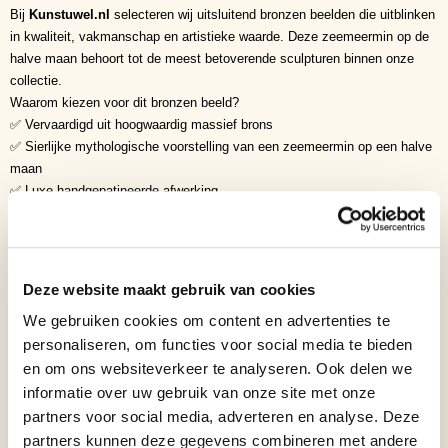
Bij
Kunstuwel.nl
selecteren wij uitsluitend bronzen beelden die uitblinken
in kwaliteit, vakmanschap en artistieke waarde. Deze zeemeermin op de
halve maan behoort tot de meest betoverende sculpturen binnen onze
collectie.
Waarom kiezen voor dit bronzen beeld?
✅ Vervaardigd uit hoogwaardig massief brons
✅ Sierlijke mythologische voorstelling van een zeemeermin op een halve
maan
✅ Luxe handgepatineerde afwerking
✅ Exclusieve zwarte marmeren voet
✅ Verfijnde detaillering en elegante compositie
✅ Tijdloze blikvanger voor ieder interieur
✅ Exclusief kunstwerk voor verzamelaars en liefhebbers van fantasy
Deze website maakt gebruik van cookies
Symboliek
We gebruiken cookies om content en advertenties te
• Mystiek
personaliseren, om functies voor social media te bieden
• Vrijheid
• Dromen
en om ons websiteverkeer te analyseren. Ook delen we
• Intuïtie
informatie over uw gebruik van onze site met onze
• Vrouwelijke kracht
partners voor social media, adverteren en analyse. Deze
• Verandering
partners kunnen deze gegevens combineren met andere