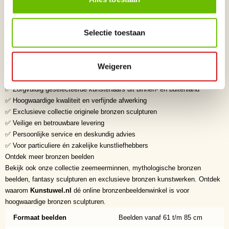
en tijdloze schoonheid. Dankzij de uitzonderlijke kwaliteit van massief
brons behouden deze sculpturen generaties lang hun exclusieve
Selectie toestaan
uitstraling. De combinatie van artistieke vormgeving, ambachtelijk
vakmanschap en hoogwaardige afwerking maakt ieder bronzen beeld tot
een waardevol verzamelobject.
Weigeren
Waarom kiezen voor Kunstuwel.nl?
✅ Dé online bronzenbeeldenwinkel voor exclusieve bronzen beelden
✅ Zorgvuldig geselecteerde kunstenaars uit binnen- en buitenland
✅ Hoogwaardige kwaliteit en verfijnde afwerking
✅ Exclusieve collectie originele bronzen sculpturen
✅ Veilige en betrouwbare levering
✅ Persoonlijke service en deskundig advies
✅ Voor particuliere én zakelijke kunstliefhebbers
Ontdek meer bronzen beelden
Bekijk ook onze collectie zeemeerminnen, mythologische bronzen
beelden, fantasy sculpturen en exclusieve bronzen kunstwerken. Ontdek
waarom
Kunstuwel.nl
dé online bronzenbeeldenwinkel is voor
hoogwaardige bronzen sculpturen.
Formaat beelden
Beelden vanaf 61 t/m 85 cm