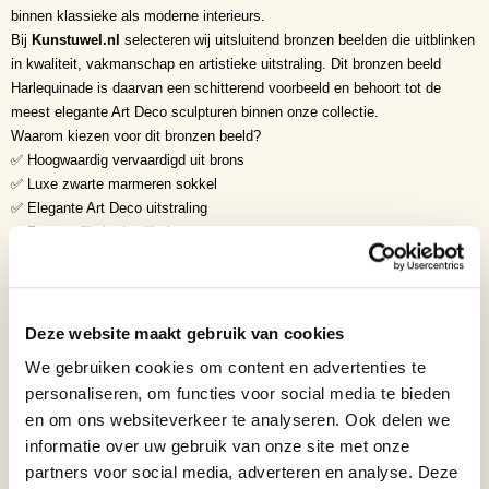
binnen klassieke als moderne interieurs.
Bij
Kunstuwel.nl
selecteren wij uitsluitend bronzen beelden die uitblinken
in kwaliteit, vakmanschap en artistieke uitstraling. Dit bronzen beeld
Harlequinade is daarvan een schitterend voorbeeld en behoort tot de
meest elegante Art Deco sculpturen binnen onze collectie.
Waarom kiezen voor dit bronzen beeld?
✅ Hoogwaardig vervaardigd uit brons
✅ Luxe zwarte marmeren sokkel
✅ Elegante Art Deco uitstraling
✅ Zeer verfijnde detaillering
✅ Tijdloos design
✅ Exclusieve woondecoratie
✅ Waardevolle aanvulling op iedere kunstcollectie
Symboliek
Deze website maakt gebruik van cookies
• Creativiteit
We gebruiken cookies om content en advertenties te
• Vrijheid
personaliseren, om functies voor social media te bieden
• Elegantie
en om ons websiteverkeer te analyseren. Ook delen we
• Theater
informatie over uw gebruik van onze site met onze
• Artistieke expressie
partners voor social media, adverteren en analyse. Deze
• Speelsheid