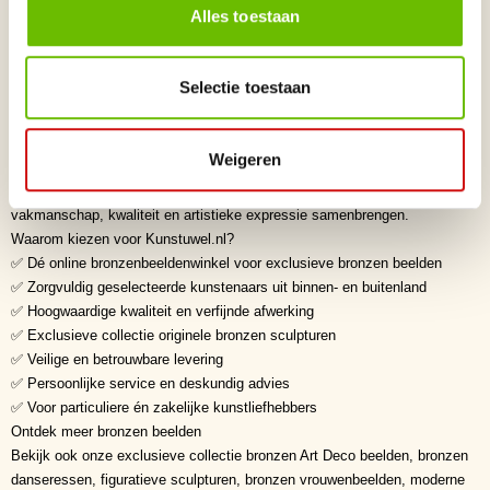
Alles toestaan
Een bronzen beeld is veel meer dan een decoratief object; het is een
tijdloos kunstwerk dat karakter, elegantie en persoonlijkheid toevoegt aan
iedere ruimte. Dankzij de duurzame eigenschappen van brons behoudt
Selectie toestaan
een sculptuur jarenlang zijn schoonheid en wordt het vaak een waardevol
erfstuk dat generaties lang meegaat. Of u nu kiest voor een dierenbeeld,
een Art Deco sculptuur of een figuratief kunstwerk, een bronzen beeld
Weigeren
vertelt een verhaal en creëert een exclusieve uitstraling. Bij
Kunstuwel.nl
vindt u een zorgvuldig geselecteerde collectie bronzen beelden die
vakmanschap, kwaliteit en artistieke expressie samenbrengen.
Waarom kiezen voor Kunstuwel.nl?
✅ Dé online bronzenbeeldenwinkel voor exclusieve bronzen beelden
✅ Zorgvuldig geselecteerde kunstenaars uit binnen- en buitenland
✅ Hoogwaardige kwaliteit en verfijnde afwerking
✅ Exclusieve collectie originele bronzen sculpturen
✅ Veilige en betrouwbare levering
✅ Persoonlijke service en deskundig advies
✅ Voor particuliere én zakelijke kunstliefhebbers
Ontdek meer bronzen beelden
Bekijk ook onze exclusieve collectie bronzen Art Deco beelden, bronzen
danseressen, figuratieve sculpturen, bronzen vrouwenbeelden, moderne