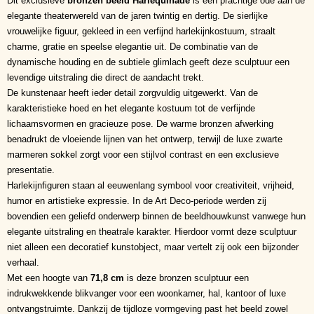
Dit exclusieve
bronzen beeld Harlequinade
is een prachtige ode aan de
elegante theaterwereld van de jaren twintig en dertig. De sierlijke
vrouwelijke figuur, gekleed in een verfijnd harlekijnkostuum, straalt
charme, gratie en speelse elegantie uit. De combinatie van de
dynamische houding en de subtiele glimlach geeft deze sculptuur een
levendige uitstraling die direct de aandacht trekt.
De kunstenaar heeft ieder detail zorgvuldig uitgewerkt. Van de
karakteristieke hoed en het elegante kostuum tot de verfijnde
lichaamsvormen en gracieuze pose. De warme bronzen afwerking
benadrukt de vloeiende lijnen van het ontwerp, terwijl de luxe zwarte
marmeren sokkel zorgt voor een stijlvol contrast en een exclusieve
presentatie.
Harlekijnfiguren staan al eeuwenlang symbool voor creativiteit, vrijheid,
humor en artistieke expressie. In de Art Deco-periode werden zij
bovendien een geliefd onderwerp binnen de beeldhouwkunst vanwege hun
elegante uitstraling en theatrale karakter. Hierdoor vormt deze sculptuur
niet alleen een decoratief kunstobject, maar vertelt zij ook een bijzonder
verhaal.
Met een hoogte van
71,8 cm
is deze bronzen sculptuur een
indrukwekkende blikvanger voor een woonkamer, hal, kantoor of luxe
ontvangstruimte. Dankzij de tijdloze vormgeving past het beeld zowel