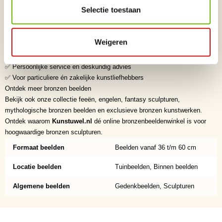
Waarom kiezen voor Kunstuwel.nl?
Selectie toestaan
✅ Dé online bronzen beelden winkel voor exclusieve bronzen beelden
✅ Zorgvuldig geselecteerde kunstenaars uit binnen- en buitenland
✅ Hoogwaardige kwaliteit en verfijnde afwerking
Weigeren
✅ Exclusieve collectie originele bronzen sculpturen
✅ Veilige en betrouwbare levering
✅ Persoonlijke service en deskundig advies
✅ Voor particuliere én zakelijke kunstliefhebbers
Ontdek meer bronzen beelden
Bekijk ook onze collectie feeën, engelen, fantasy sculpturen,
mythologische bronzen beelden en exclusieve bronzen kunstwerken.
Ontdek waarom
Kunstuwel.nl
dé online bronzenbeeldenwinkel is voor
hoogwaardige bronzen sculpturen.
Formaat beelden
Beelden vanaf 36 t/m 60 cm
Locatie beelden
Tuinbeelden, Binnen beelden
Algemene beelden
Gedenkbeelden, Sculpturen