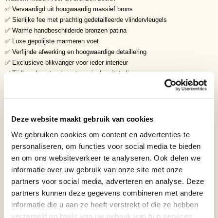
✅ Vervaardigd uit hoogwaardig massief brons
✅ Sierlijke fee met prachtig gedetailleerde vlindervleugels
✅ Warme handbeschilderde bronzen patina
✅ Luxe gepolijste marmeren voet
✅ Verfijnde afwerking en hoogwaardige detaillering
✅ Exclusieve blikvanger voor ieder interieur
✅ Tijdloos kunstwerk met magische uitstraling
Symboliek
• Bescherming
• Vrijheid
• Harmonie
Deze website maakt gebruik van cookies
• Natuur
We gebruiken cookies om content en advertenties te
• Hoop
personaliseren, om functies voor social media te bieden
• Verbeelding
en om ons websiteverkeer te analyseren. Ook delen we
• Schoonheid
informatie over uw gebruik van onze site met onze
• Licht
• Magie
partners voor social media, adverteren en analyse. Deze
• Innerlijke rust
partners kunnen deze gegevens combineren met andere
De fee symboliseert de verbondenheid tussen mens en natuur. Haar
informatie die u aan ze heeft verstrekt of die ze hebben
elegante houding en uitgestrekte vleugels staan voor vrijheid, positiviteit
verzameld op basis van uw gebruik van hun services.