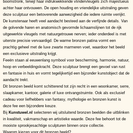
boomstronk, terwijl haar indrukwekkende vlindervleugels zich majestueus
achter haar ontvouwen. De open houding en vriendelijke uitstraling geven
deze sculptuur een betoverende aanwezigheid die iedere ruimte verrijkt.
De kunstenaar heeft veel aandacht besteed aan de verfijnde details. Van
de golvende haren en anatomisch gevormde lichaamslijnen tot de rijk
uitgewerkte vleugels met natuurgetrouwe nerven; ieder onderdeel is met
uiterste precisie vervaardigd. De warme bronzen patina vormt een
prachtig geheel met de luxe zwarte marmeren voet, waardoor het beeld
een exclusieve uitstraling krijgt.
Feeën staan al eeuwenlang symbool voor bescherming, harmonie, natuur,
hoop en verbeeldingskracht. Deze sculptuur brengt een gevoel van rust
en fantasie in huis en vormt tegelijkertijd een bijzonder kunstobject dat de
aandacht trekt.
Dit bronzen beeld komt schitterend tot zijn recht in een woonkamer, serre,
slaapkamer, kantoor, galerie of luxe ontvangstruimte. Ook als exclusief
cadeau voor liefhebbers van fantasy, mythologie en bronzen kunst is
deze fee een bijzondere keuze.
Bij
Kunstuwel.nl
selecteren wij uitsluitend bronzen beelden die uitblinken
in kwaliteit, vakmanschap en artistieke waarde. Deze fee behoort tot de
mooiste sprookjesachtige sculpturen binnen onze collectie.
Waarom kiezen voor dit bronzen beeld?