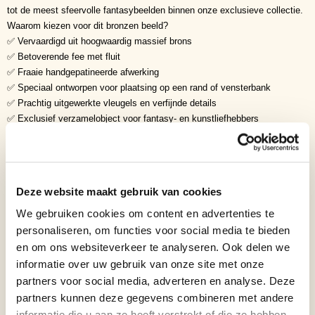
tot de meest sfeervolle fantasybeelden binnen onze exclusieve collectie.
Waarom kiezen voor dit bronzen beeld?
✅ Vervaardigd uit hoogwaardig massief brons
✅ Betoverende fee met fluit
✅ Fraaie handgepatineerde afwerking
✅ Speciaal ontworpen voor plaatsing op een rand of vensterbank
✅ Prachtig uitgewerkte vleugels en verfijnde details
✅ Exclusief verzamelobject voor fantasy- en kunstliefhebbers
✅ Tijdloze uitstraling met rustgevende symboliek
Symboliek
• Magie
• Harmonie
Deze website maakt gebruik van cookies
• Muziek
• Creativiteit
We gebruiken cookies om content en advertenties te
• Inspiratie
personaliseren, om functies voor social media te bieden
• Natuur
en om ons websiteverkeer te analyseren. Ook delen we
• Bescherming
informatie over uw gebruik van onze site met onze
• Rust
partners voor social media, adverteren en analyse. Deze
• Vrijheid
partners kunnen deze gegevens combineren met andere
• Verbeelding
informatie die u aan ze heeft verstrekt of die ze hebben