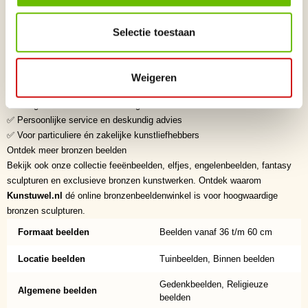
kunstobject dat jarenlang bewondering oproept.
Waarom kiezen voor Kunstuwel.nl?
Selectie toestaan
✅ Dé online bronzenbeeldenwinkel voor exclusieve bronzen beelden
✅ Zorgvuldig geselecteerde kunstenaars uit binnen- en buitenland
✅ Hoogwaardige kwaliteit en verfijnde afwerking
Weigeren
✅ Exclusieve collectie originele bronzen sculpturen
✅ Veilige en betrouwbare levering
✅ Persoonlijke service en deskundig advies
✅ Voor particuliere én zakelijke kunstliefhebbers
Ontdek meer bronzen beelden
Bekijk ook onze collectie feeënbeelden, elfjes, engelenbeelden, fantasy
sculpturen en exclusieve bronzen kunstwerken. Ontdek waarom
Kunstuwel.nl
dé online bronzenbeeldenwinkel is voor hoogwaardige
bronzen sculpturen.
Formaat beelden
Beelden vanaf 36 t/m 60 cm
Locatie beelden
Tuinbeelden, Binnen beelden
Gedenkbeelden, Religieuze
Algemene beelden
beelden