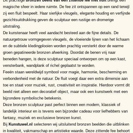
Dit prachtige
bronzen beeld van een zittende fee met fluit
brengt een
magische sfeer in iedere ruimte. De fee zit ontspannen op een rand terwijl
zij een fluit bespeelt. Haar sierlijke vleugels, elegante houding en verfijnde
gezichtsuitdrukking geven de sculptuur een rustige en dromerige
uitstraling.
De kunstenaar heeft veel aandacht besteed aan de fijne details. De
natuurgetrouw vormgegeven vleugels, de vloeiende lijnen van het lichaam
en de subtiele kledingplooien worden prachtig versterkt door de warme
groen gepatineerde bronzen afwerking. Doordat de benen vrij naar
beneden hangen, is deze sculptuur speciaal ontworpen om op een kast,
vensterbank, wandplank of richel geplaatst te worden.
Feeën staan wereldwijd symbool voor magie, harmonie, bescherming en
verbondenheid met de natuur. De fluit voegt daar een extra dimensie aan
toe en staat voor muziek, rust, creativiteit en inspiratie. Hierdoor vormt dit
beeld niet alleen een decoratief object, maar ook een kunstwerk met een
bijzondere symbolische betekenis.
Deze bronzen sculptuur past perfect binnen een modern, klassiek of
landelijk interieur en is tevens een bijzonder cadeau voor liefhebbers van
fantasy, muziek en exclusieve bronzen kunst.
Bij
Kunstuwel.nl
selecteren wij uitsluitend bronzen beelden die uitblinken
in kwaliteit, vakmanschap en artistieke waarde. Deze zittende fee behoort