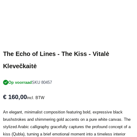
The Echo of Lines - The Kiss - Vitalė
Klevečkaitė
Op voorraad
SKU 80457
€ 160,00
incl. BTW
An elegant, minimalist composition featuring bold, expressive black
brushstrokes and shimmering gold accents on a pure white canvas. The
stylized Arabic calligraphy gracefully captures the profound concept of a
kiss (Qubla), turning a brief emotional moment into a timeless interior