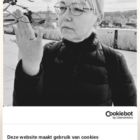
Biography of artist: Vitalė Klevečkaitė
Deze website maakt gebruik van cookies