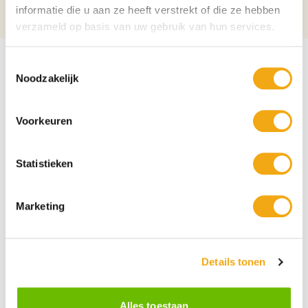
informatie die u aan ze heeft verstrekt of die ze hebben
Nieuwe woning
verzameld op basis van uw gebruik van hun services.
Toestemmingsselectie
Noodzakelijk
Voorkeuren
Statistieken
Marketing
Details tonen
Persoonlijke klantenservice
Maandag t/m vrijdag van 09.00 tot 16.00 staat onze
Alles toestaan
vakkundige klantenservice klaar.