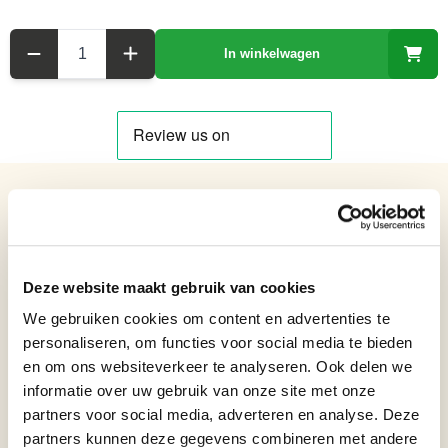
Aantal
In winkelwagen
Details over het product
Glazen Beeldje in Murano stijl van een Stier - Lengte 31,7 cm
Netto gewicht: 3.54 kg
Deze website maakt gebruik van cookies
Hoogte: 19,9 cm
Breedte: 10 cm
We gebruiken cookies om content en advertenties te
Lengte: 31,7 cm
personaliseren, om functies voor social media te bieden
en om ons websiteverkeer te analyseren. Ook delen we
Formaat beelden
Beelden van 15 t/m 35 cm
informatie over uw gebruik van onze site met onze
Verjaardagscadeau, Blijvende
partners voor social media, adverteren en analyse. Deze
herinnering cadeau, Bedankt
Bronzen beelden cadeau
partners kunnen deze gegevens combineren met andere
cadeau, Cadeau trots op jou,