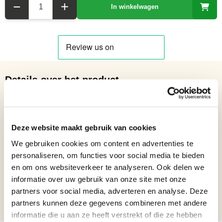
In winkelwagen
Details over het product
Glazen Beeldje van een Pelikaan
Netto gewicht: 2.56 kg
Hoogte: 37,2cm
Deze website maakt gebruik van cookies
Breedte: 9,4 cm
We gebruiken cookies om content en advertenties te
Lengte: 15,3 cm
personaliseren, om functies voor social media te bieden
Formaat beelden
Beelden vanaf 36 t/m 60 cm
en om ons websiteverkeer te analyseren. Ook delen we
informatie over uw gebruik van onze site met onze
Verjaardagscadeau, Blijvende
Bronzen beelden cadeau
herinnering cadeau, Cadeau trots
partners voor social media, adverteren en analyse. Deze
op jou, Nieuwe woning
partners kunnen deze gegevens combineren met andere
informatie die u aan ze heeft verstrekt of die ze hebben