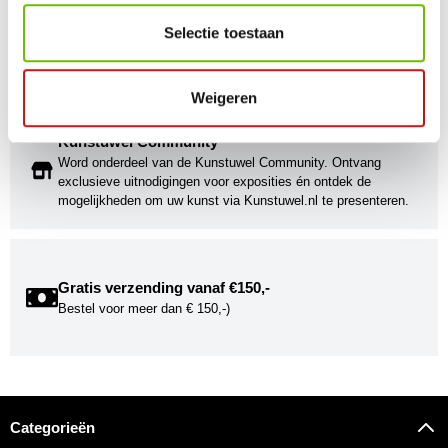
Kunst voor iedereen
Selectie toestaan
Stijlvolle kunstobjecten voor elke smaak, interieur en/of tuin.
Onze Bronzen Beelden die met vuur tot leven worden
gebracht!
Weigeren
Kunstuwel Community
Word onderdeel van de Kunstuwel Community. Ontvang
exclusieve uitnodigingen voor exposities én ontdek de
mogelijkheden om uw kunst via Kunstuwel.nl te presenteren.
Gratis verzending vanaf €150,-
Bestel voor meer dan € 150,-)
Categorieën