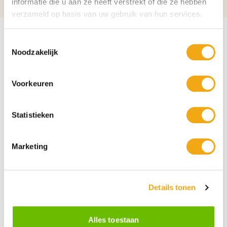
informatie die u aan ze heeft verstrekt of die ze hebben
verzameld op basis van uw gebruik van hun services.
Toestemmingsselectie
Noodzakelijk
Voorkeuren
Statistieken
Marketing
Details tonen
Persoonlijke klantenservice
Maandag t/m vrijdag van 09.00 tot 16.00 staat onze
vakkundige klantenservice klaar.
Alles toestaan