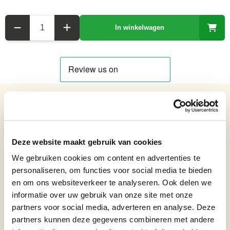
Aantal
In winkelwagen
Details over het product
Glazen Beeldje in Murano stijl van een Stier - Lengte 39,8 cm
Hoogte: 22,5 cm
Deze website maakt gebruik van cookies
Breedte: 14 cm
We gebruiken cookies om content en advertenties te
Lengte: 39,8 cm
personaliseren, om functies voor social media te bieden
Formaat beelden
Beelden vanaf 36 t/m 60 cm
en om ons websiteverkeer te analyseren. Ook delen we
informatie over uw gebruik van onze site met onze
Verjaardagscadeau, Blijvende
herinnering cadeau, Bedankt
partners voor social media, adverteren en analyse. Deze
Bronzen beelden cadeau
cadeau, Cadeau trots op jou,
partners kunnen deze gegevens combineren met andere
Nieuwe woning