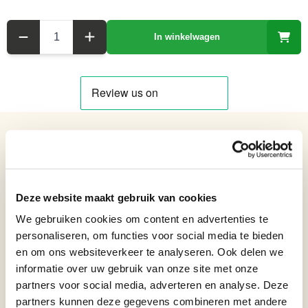
Aantal
In winkelwagen
Details over het product
Glazen Beeldje van een Engelse Bulldog in Murano-stijl
Netto gewicht: 6.98 kg
Deze website maakt gebruik van cookies
Hoogte: 27,1 cm
Breedte: 16,2 cm
We gebruiken cookies om content en advertenties te
Lengte: 40 cm
personaliseren, om functies voor social media te bieden
en om ons websiteverkeer te analyseren. Ook delen we
Formaat beelden
Beelden vanaf 36 t/m 60 cm
informatie over uw gebruik van onze site met onze
Verjaardagscadeau, Beterschap
partners voor social media, adverteren en analyse. Deze
cadeau, Blijvende herinnering
Bronzen beelden cadeau
partners kunnen deze gegevens combineren met andere
cadeau, Bedankt cadeau, Cadeau