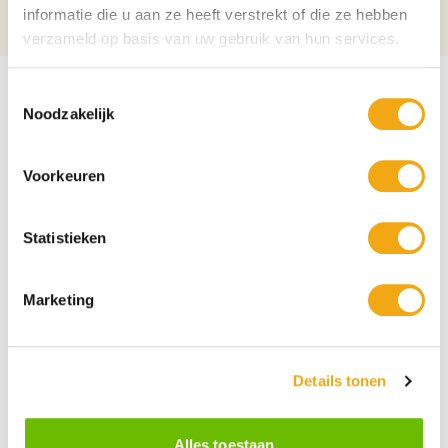
informatie die u aan ze heeft verstrekt of die ze hebben
trots op jou, Nieuwe woning
verzameld op basis van uw gebruik van hun services.
Toestemmingsselectie
Noodzakelijk
Voorkeuren
Statistieken
Marketing
Details tonen
Persoonlijke klantenservice
Maandag t/m vrijdag van 09.00 tot 16.00 staat onze
Alles toestaan
vakkundige klantenservice klaar.