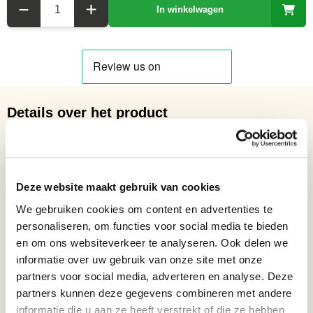
In winkelwagen
Details over het product
Glazen Beeldje van een Haan - Hoogte 29.7
Netto gewicht: 2.62 kg
Hoogte: 29,7 cm
Deze website maakt gebruik van cookies
Breedte: 13,2 cm
Lengte: 27,5 cm
We gebruiken cookies om content en advertenties te
personaliseren, om functies voor social media te bieden
Formaat beelden
Beelden van 15 t/m 35 cm
en om ons websiteverkeer te analyseren. Ook delen we
Jubileum cadeau
Pensioen cadeau
informatie over uw gebruik van onze site met onze
partners voor social media, adverteren en analyse. Deze
Verjaardagscadeau, Blijvende
Bronzen beelden cadeau
partners kunnen deze gegevens combineren met andere
herinnering cadeau, Nieuwe woning
informatie die u aan ze heeft verstrekt of die ze hebben