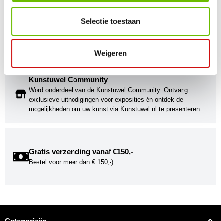
Kunst voor iedereen
Selectie toestaan
Stijlvolle kunstobjecten voor elke smaak, interieur en/of tuin.
Onze Bronzen Beelden die met vuur tot leven worden
gebracht!
Weigeren
Kunstuwel Community
Word onderdeel van de Kunstuwel Community. Ontvang
exclusieve uitnodigingen voor exposities én ontdek de
mogelijkheden om uw kunst via Kunstuwel.nl te presenteren.
Gratis verzending vanaf €150,-
Bestel voor meer dan € 150,-)
Categorieën