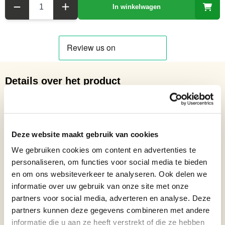
In winkelwagen
Details over het product
Glasbeeldje van een Uil - Hoogte 28,4 cm
Netto gewicht: 4.88 kg
Hoogte: 28,4 cm
Deze website maakt gebruik van cookies
Breedte: 23 cm
Lengte: 15,4 cm
We gebruiken cookies om content en advertenties te
personaliseren, om functies voor social media te bieden
Formaat beelden
Beelden van 15 t/m 35 cm
en om ons websiteverkeer te analyseren. Ook delen we
Geslaagd cadeau,
informatie over uw gebruik van onze site met onze
Verjaardagscadeau, Blijvende
Bronzen beelden cadeau
partners voor social media, adverteren en analyse. Deze
herinnering cadeau, Cadeau trots
partners kunnen deze gegevens combineren met andere
op jou, Nieuwe woning
informatie die u aan ze heeft verstrekt of die ze hebben