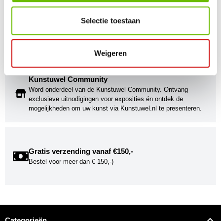
Kunst voor iedereen
Selectie toestaan
Stijlvolle kunstobjecten voor elke smaak, interieur en/of tuin.
Onze Bronzen Beelden die met vuur tot leven worden
gebracht!
Weigeren
Kunstuwel Community
Word onderdeel van de Kunstuwel Community. Ontvang
exclusieve uitnodigingen voor exposities én ontdek de
mogelijkheden om uw kunst via Kunstuwel.nl te presenteren.
Gratis verzending vanaf €150,-
Bestel voor meer dan € 150,-)
Categorieën