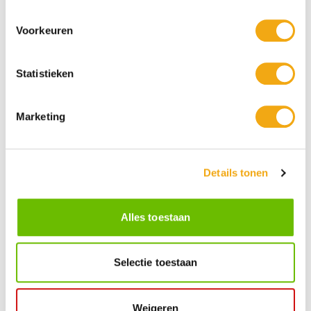
Voorkeuren
Statistieken
Persoonlijke klantenservice
Maandag t/m vrijdag van 09.00 tot 16.00 staat onze
Marketing
vakkundige klantenservice klaar.
Details tonen
Kunst voor iedereen
Stijlvolle kunstobjecten voor elke smaak, interieur en/of tuin.
Onze Bronzen Beelden die met vuur tot leven worden
Alles toestaan
gebracht!
Selectie toestaan
Kunstuwel Community
Word onderdeel van de Kunstuwel Community. Ontvang
exclusieve uitnodigingen voor exposities én ontdek de
Weigeren
mogelijkheden om uw kunst via Kunstuwel.nl te presenteren.