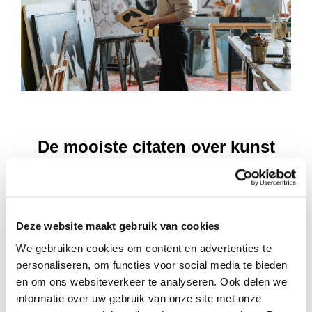
De mooiste citaten over kunst
Kunst is een diepgaande uitdrukking van de ziel en de
menselijke ervaring. In de beste citaten wordt de kracht
van kunst benadrukt om het dagelijks leven te
zuiveren;
Pablo Picasso
noemde het bijvoorbeeld
Deze website maakt gebruik van cookies
een „leugen die ons de waarheid doet inzien“ en „een
We gebruiken cookies om content en advertenties te
manier om het stof van het dagelijks leven weg te
personaliseren, om functies voor social media te bieden
spoelen“. Kunst wordt vaak beschreven als een brug
en om ons websiteverkeer te analyseren. Ook delen we
naar emotie;
Vincent van Gogh
wilde via zijn werk
informatie over uw gebruik van onze site met onze
laten zien dat hij „diep voelt“.