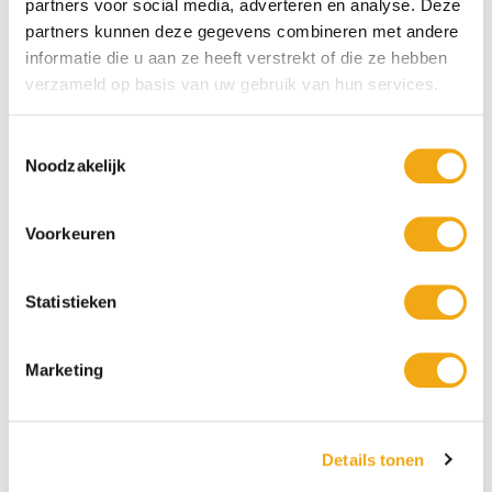
partners voor social media, adverteren en analyse. Deze
partners kunnen deze gegevens combineren met andere
informatie die u aan ze heeft verstrekt of die ze hebben
verzameld op basis van uw gebruik van hun services.
Toestemmingsselectie
Deel op Facebook
Deel op X
Noodzakelijk
Deel op Pinterest
Voorkeuren
Statistieken
Vorige
Volgende
25 definities van
Het proces van het
kunst door
maken van een
Marketing
kunstenaars
bronzen sculptuur
Details tonen