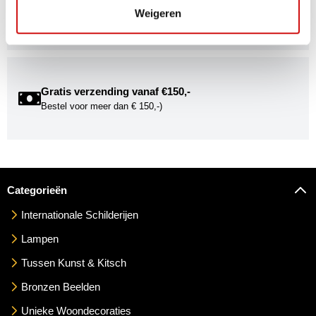
Word onderdeel van de Kunstuwel Community. Ontvang
Weigeren
exclusieve uitnodigingen voor exposities én ontdek de
mogelijkheden om uw kunst via Kunstuwel.nl te presenteren.
Gratis verzending vanaf €150,-
Bestel voor meer dan € 150,-)
Categorieën
Internationale Schilderijen
Lampen
Tussen Kunst & Kitsch
Bronzen Beelden
Unieke Woondecoraties