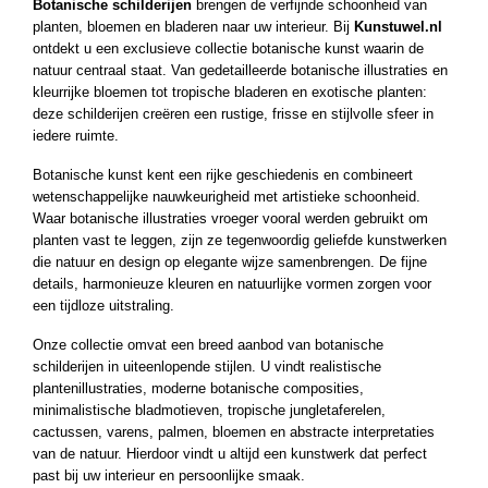
Botanische schilderijen
brengen de verfijnde schoonheid van
ucten
planten, bloemen en bladeren naar uw interieur. Bij
Kunstuwel.nl
ucten
ontdekt u een exclusieve collectie botanische kunst waarin de
natuur centraal staat. Van gedetailleerde botanische illustraties en
ucten
kleurrijke bloemen tot tropische bladeren en exotische planten:
uct
deze schilderijen creëren een rustige, frisse en stijlvolle sfeer in
iedere ruimte.
ucten
ucten
Botanische kunst kent een rijke geschiedenis en combineert
wetenschappelijke nauwkeurigheid met artistieke schoonheid.
ucten
Waar botanische illustraties vroeger vooral werden gebruikt om
uct
planten vast te leggen, zijn ze tegenwoordig geliefde kunstwerken
die natuur en design op elegante wijze samenbrengen. De fijne
ucten
details, harmonieuze kleuren en natuurlijke vormen zorgen voor
uct
een tijdloze uitstraling.
uct
Onze collectie omvat een breed aanbod van botanische
schilderijen in uiteenlopende stijlen. U vindt realistische
ucten
plantenillustraties, moderne botanische composities,
uct
minimalistische bladmotieven, tropische jungletaferelen,
cactussen, varens, palmen, bloemen en abstracte interpretaties
ucten
van de natuur. Hierdoor vindt u altijd een kunstwerk dat perfect
ucten
past bij uw interieur en persoonlijke smaak.