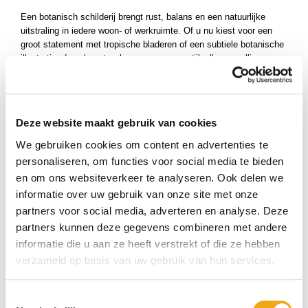
ucten
Een botanisch schilderij brengt rust, balans en een natuurlijke
uct
uitstraling in iedere woon- of werkruimte. Of u nu kiest voor een
groot statement met tropische bladeren of een subtiele botanische
uct
illustratie, deze kunstwerken vormen een stijlvolle aanvulling op
ucten
moderne, Scandinavische, landelijke en klassieke interieurs.
uct
Bij
Kunstuwel.nl
vindt u zorgvuldig geselecteerde
Botanische
Schilderijen
van talentvolle kunstenaars uit binnen- en buitenland.
ucten
Deze website maakt gebruik van cookies
Elk kunstwerk is gekozen op kwaliteit, originaliteit en artistieke
uct
uitstraling. Laat u inspireren door onze veelzijdige collectie en
We gebruiken cookies om content en advertenties te
ontdek een botanisch schilderij dat uw interieur verrijkt met de
ucten
personaliseren, om functies voor social media te bieden
tijdloze schoonheid van de natuur.
uct
en om ons websiteverkeer te analyseren. Ook delen we
ucten
informatie over uw gebruik van onze site met onze
partners voor social media, adverteren en analyse. Deze
ucten
partners kunnen deze gegevens combineren met andere
ucten
informatie die u aan ze heeft verstrekt of die ze hebben
ucten
verzameld op basis van uw gebruik van hun services.
ucten
ucten
Toestemmingsselectie