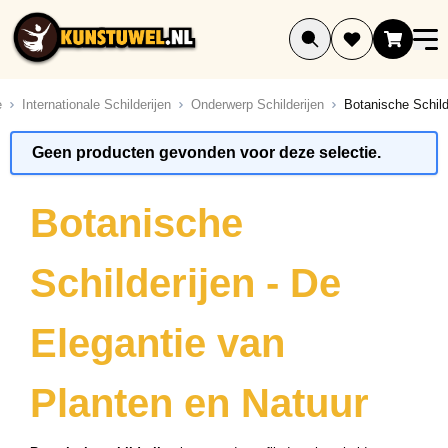
Ga naar de inhoud
e
Internationale Schilderijen
Onderwerp Schilderijen
Botanische Schild
ucten
Geen producten gevonden voor deze selectie.
ucten
ucten
Botanische
ucten
ucten
Schilderijen - De
uct
ucten
Elegantie van
ucten
ucten
Planten en Natuur
ucten
ucten