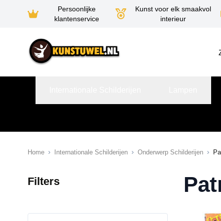
Persoonlijke
Kunst voor elk smaakvol
klantenservice
interieur
Ga naar de inhoud
Internationale Schilderijen
Lampen
Home
Internationale Schilderijen
Onderwerp Schilderijen
Pa
Pat
Filters