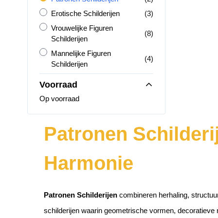
Erotische Schilderijen
producten
Erotische Schilderijen
(3)
Vrouwelijke Figuren Schilderijen
Vrouwelijke Figuren
producten
(8)
Schilderijen
Mannelijke Figuren Schilderijen
Mannelijke Figuren
producten
(4)
Schilderijen
Voorraad
Op voorraad
Patronen Schilderi
Harmonie
Patronen Schilderijen
combineren herhaling, structuur 
schilderijen waarin geometrische vormen, decoratieve 