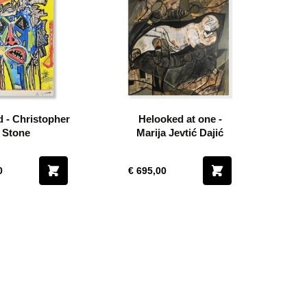
d - Christopher
Helooked at one -
Stone
Marija Jevtić Dajić
0
€ 695,00