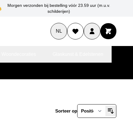
Morgen verzonden bij bestelling vóór 23.59 uur (m.u.v.
schilderijen)
NL
 Woondecoraties
Glaskunst & Edelstenen
Sorteer op