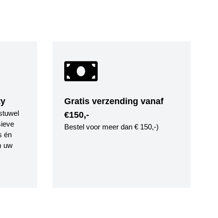
ty
Gratis verzending vanaf
stuwel
€150,-
ieve
Bestel voor meer dan € 150,-)
s én
m uw