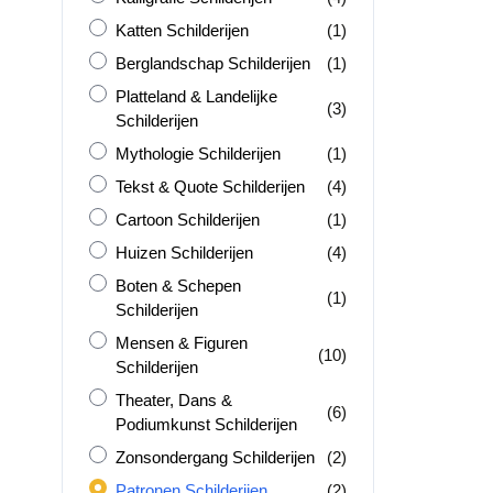
Katten Schilderijen
product
Katten Schilderijen
(1)
Berglandschap Schilderijen
product
Berglandschap Schilderijen
(1)
Platteland &amp; Landelijke Schilderijen
Platteland & Landelijke
producten
(3)
Schilderijen
Mythologie Schilderijen
product
Mythologie Schilderijen
(1)
Tekst &amp; Quote Schilderijen
producten
Tekst & Quote Schilderijen
(4)
Cartoon Schilderijen
product
Cartoon Schilderijen
(1)
Huizen Schilderijen
producten
Huizen Schilderijen
(4)
Boten &amp; Schepen Schilderijen
Boten & Schepen
product
(1)
Schilderijen
Mensen &amp; Figuren Schilderijen
Mensen & Figuren
producten
(10)
Schilderijen
Theater, Dans &amp; Podiumkunst Schilderijen
Theater, Dans &
producten
(6)
Podiumkunst Schilderijen
Zonsondergang Schilderijen
producten
Zonsondergang Schilderijen
(2)
Patronen Schilderijen
producten
Patronen Schilderijen
(2)