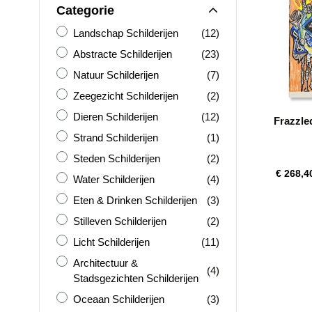
Categorie
Landschap Schilderijen
producten
Landschap Schilderijen
(12)
Abstracte Schilderijen
producten
Abstracte Schilderijen
(23)
Natuur Schilderijen
producten
Natuur Schilderijen
(7)
Zeegezicht Schilderijen
producten
Zeegezicht Schilderijen
(2)
Dieren Schilderijen
producten
Dieren Schilderijen
(12)
Frazzle
Strand Schilderijen
product
Strand Schilderijen
(1)
Steden Schilderijen
producten
Steden Schilderijen
(2)
€ 268,4
Water Schilderijen
producten
Water Schilderijen
(4)
Eten &amp; Drinken Schilderijen
producten
Eten & Drinken Schilderijen
(3)
Stilleven Schilderijen
producten
Stilleven Schilderijen
(2)
Licht Schilderijen
producten
Licht Schilderijen
(11)
Architectuur &amp; Stadsgezichten Schilderijen
Architectuur &
producten
(4)
Stadsgezichten Schilderijen
Oceaan Schilderijen
producten
Oceaan Schilderijen
(3)