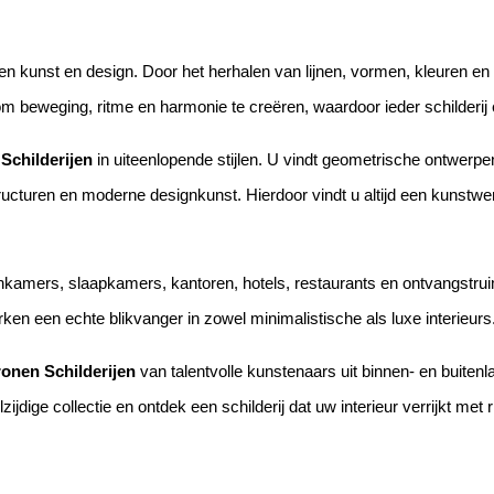
en kunst en design. Door het herhalen van lijnen, vormen, kleuren en 
beweging, ritme en harmonie te creëren, waardoor ieder schilderij een
Schilderijen
in uiteenlopende stijlen. U vindt geometrische ontwerpe
cturen en moderne designkunst. Hierdoor vindt u altijd een kunstwerk 
woonkamers, slaapkamers, kantoren, hotels, restaurants en ontvangst
ken een echte blikvanger in zowel minimalistische als luxe interieurs
ronen Schilderijen
van talentvolle kunstenaars uit binnen- en buitenla
lzijdige collectie en ontdek een schilderij dat uw interieur verrijkt met