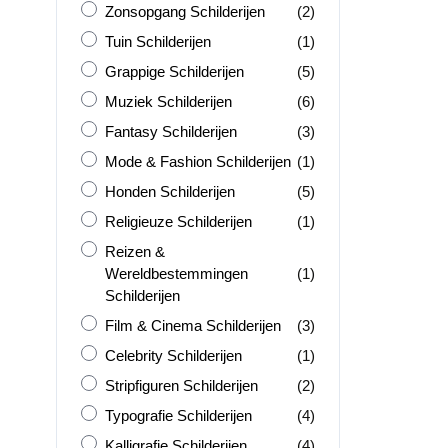
Zonsopgang Schilderijen
producten
Zonsopgang Schilderijen
(2)
Tuin Schilderijen
product
Tuin Schilderijen
(1)
Grappige Schilderijen
producten
Grappige Schilderijen
(5)
Muziek Schilderijen
producten
Muziek Schilderijen
(6)
Fantasy Schilderijen
producten
Fantasy Schilderijen
(3)
Mode &amp; Fashion Schilderijen
product
Mode & Fashion Schilderijen
(1)
Honden Schilderijen
producten
Honden Schilderijen
(5)
Religieuze Schilderijen
product
Religieuze Schilderijen
(1)
Reizen &amp; Wereldbestemmingen Schilderijen
Reizen &
product
Wereldbestemmingen
(1)
Schilderijen
Film &amp; Cinema Schilderijen
producten
Film & Cinema Schilderijen
(3)
Celebrity Schilderijen
product
Celebrity Schilderijen
(1)
Stripfiguren Schilderijen
producten
Stripfiguren Schilderijen
(2)
Typografie Schilderijen
producten
Typografie Schilderijen
(4)
Kalligrafie Schilderijen
producten
Kalligrafie Schilderijen
(4)