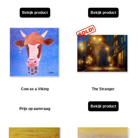
ucten
ucten
Bekijk product
Bekijk product
ucten
uct
ucten
ucten
ucten
uct
ucten
uct
Cow as a Viking
The Stranger
uct
ucten
Bekijk product
Prijs op aanvraag
uct
ucten
ucten