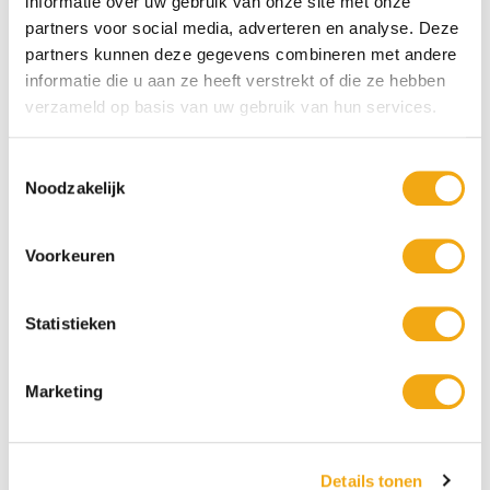
informatie over uw gebruik van onze site met onze
partners voor social media, adverteren en analyse. Deze
partners kunnen deze gegevens combineren met andere
informatie die u aan ze heeft verstrekt of die ze hebben
Clauseophobia of the mind - Marija
verzameld op basis van uw gebruik van hun services.
Bee - Marija Jevtić Dajić
Jevtić Dajić
Toestemmingsselectie
€ 500,00
€ 995,00
Noodzakelijk
Voorkeuren
Statistieken
Marketing
Helooked at one - Marija Jevtić
Compozition 1 - Marija Jevtić Dajić
Dajić
Details tonen