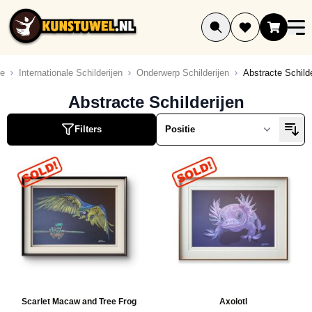
Ga naar de inhoud
e
Internationale Schilderijen
Onderwerp Schilderijen
Abstracte Schilde
ucten
Abstracte Schilderijen
ucten
Filters
ucten
ucten
ucten
uct
ucten
ucten
ucten
ucten
ucten
Scarlet Macaw and Tree Frog
Axolotl