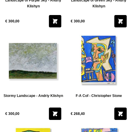
Landscape of Purple Sky - Andriy
Landscape of Green Sky - Andriy
ucten
Klishyn
Klishyn
€ 300,00
€ 300,00
Stormy Landscape - Andriy Klishyn
F-A Cof - Christopher Stone
€ 300,00
€ 268,40