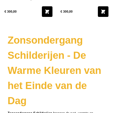
ucten
ucten
€ 300,00
€ 300,00
ucten
uct
ucten
Zonsondergang
ucten
ucten
Schilderijen - De
ucten
uct
Warme Kleuren van
ucten
uct
het Einde van de
uct
ucten
Dag
uct
ucten