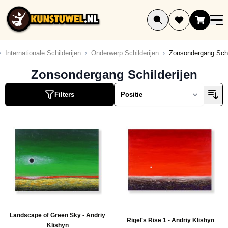
Ga naar de inhoud
Internationale Schilderijen
Onderwerp Schilderijen
Zonsondergang Schi
ucten
Zonsondergang Schilderijen
ucten
Filters
ucten
ucten
ucten
uct
ucten
ucten
ucten
ucten
Landscape of Green Sky - Andriy
ucten
Rigel's Rise 1 - Andriy Klishyn
Klishyn