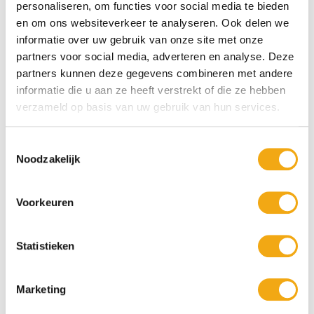
Een zonsondergang schilderij brengt warmte, ontspanning en een
personaliseren, om functies voor social media te bieden
ucten
gevoel van ruimte in woonkamers, slaapkamers, kantoren, hotels,
en om ons websiteverkeer te analyseren. Ook delen we
restaurants en wellnessruimtes. Dankzij de rijke kleuren en
ucten
informatie over uw gebruik van onze site met onze
harmonieuze composities vormen deze kunstwerken een stijlvolle
partners voor social media, adverteren en analyse. Deze
blikvanger die iedere ruimte verrijkt met een serene en luxe sfeer.
partners kunnen deze gegevens combineren met andere
Bij
Kunstuwel.nl
vindt u zorgvuldig geselecteerde
informatie die u aan ze heeft verstrekt of die ze hebben
Zonsondergang Schilderijen
van talentvolle kunstenaars uit
verzameld op basis van uw gebruik van hun services.
binnen- en buitenland. Elk kunstwerk is gekozen op kwaliteit,
originaliteit en artistieke uitstraling. Laat u inspireren door onze
veelzijdige collectie en ontdek een schilderij dat uw interieur
Toestemmingsselectie
verrijkt met de tijdloze schoonheid, warmte en magie van een
Noodzakelijk
zonsondergang.
Voorkeuren
Statistieken
Marketing