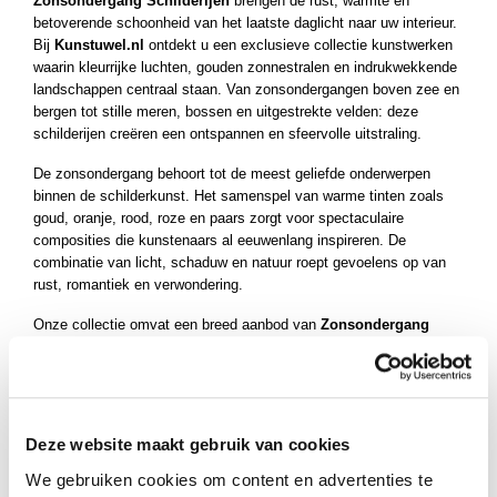
Zonsondergang Schilderijen
brengen de rust, warmte en
ucten
betoverende schoonheid van het laatste daglicht naar uw interieur.
Bij
Kunstuwel.nl
ontdekt u een exclusieve collectie kunstwerken
ucten
waarin kleurrijke luchten, gouden zonnestralen en indrukwekkende
uct
landschappen centraal staan. Van zonsondergangen boven zee en
bergen tot stille meren, bossen en uitgestrekte velden: deze
uct
schilderijen creëren een ontspannen en sfeervolle uitstraling.
ucten
De zonsondergang behoort tot de meest geliefde onderwerpen
uct
binnen de schilderkunst. Het samenspel van warme tinten zoals
ucten
goud, oranje, rood, roze en paars zorgt voor spectaculaire
composities die kunstenaars al eeuwenlang inspireren. De
uct
combinatie van licht, schaduw en natuur roept gevoelens op van
ucten
rust, romantiek en verwondering.
uct
Onze collectie omvat een breed aanbod van
Zonsondergang
ucten
Schilderijen
in uiteenlopende stijlen. U vindt realistische
natuurtaferelen, impressionistische landschappen, moderne
ucten
abstracte interpretaties, tropische stranden, bergpanorama's,
ucten
boslandschappen, oceaangezichten en kleurrijke
skylinecomposities. Hierdoor vindt u altijd een schilderij dat perfect
Deze website maakt gebruik van cookies
ucten
aansluit bij uw interieur en persoonlijke smaak.
ucten
We gebruiken cookies om content en advertenties te