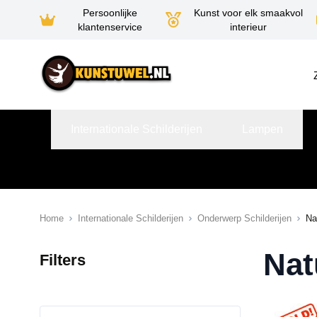
Persoonlijke
Kunst voor elk smaakvol
klantenservice
interieur
Ga naar de inhoud
Internationale Schilderijen
Lampen
Home
Internationale Schilderijen
Onderwerp Schilderijen
Na
Nat
Filters