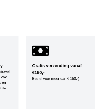
ty
Gratis verzending vanaf
stuwel
€150,-
ieve
Bestel voor meer dan € 150,-)
s én
m uw