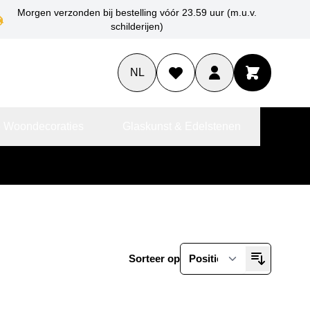
Morgen verzonden bij bestelling vóór 23.59 uur (m.u.v.
schilderijen)
NL
 Woondecoraties
Glaskunst & Edelstenen
Sorteer op