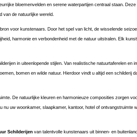
urrijke bloemenvelden en serene waterpartijen centraal staan. Deze
 van de natuurlijke wereld.
tiebron voor kunstenaars. Door het spel van licht, de wisselende sei
ijheid, harmonie en verbondenheid met de natuur uitstralen. Elk kunst
derijen in uiteenlopende stijlen. Van realistische natuurtaferelen en
loemen, bomen en wilde natuur. Hierdoor vindt u altijd een schilderij d
e ruimte. De natuurlijke kleuren en harmonieuze composities zorgen vo
 u nu uw woonkamer, slaapkamer, kantoor, hotel of ontvangstruimte wil
uur Schilderijen
van talentvolle kunstenaars uit binnen- en buitenland.