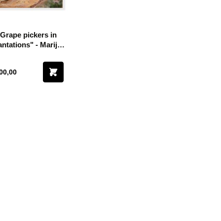
Grape pickers in
tations" - Marija
Jevtić Dajić
00,00