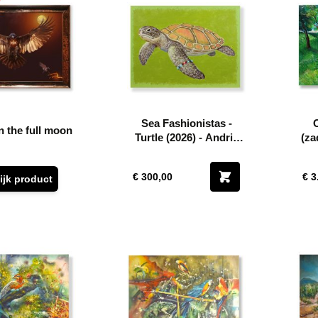
Sea Fashionistas -
n the full moon
Turtle (2026) - Andriy
(za
Klishyn
€ 300,00
€ 3
ijk product