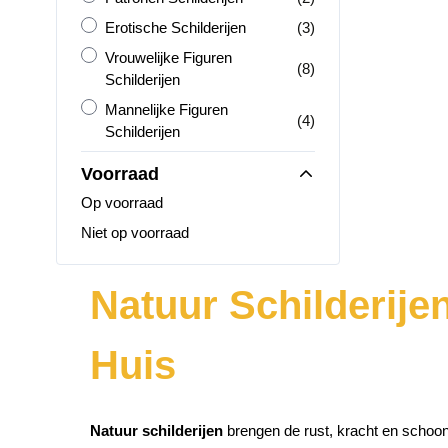
Erotische Schilderijen
producten
Erotische Schilderijen
(3)
Vrouwelijke Figuren Schilderijen
Vrouwelijke Figuren
producten
(8)
Schilderijen
Mannelijke Figuren Schilderijen
Mannelijke Figuren
producten
(4)
Schilderijen
Voorraad
Op voorraad
Niet op voorraad
Natuur Schilderije
Huis
Natuur schilderijen
brengen de rust, kracht en schoonh