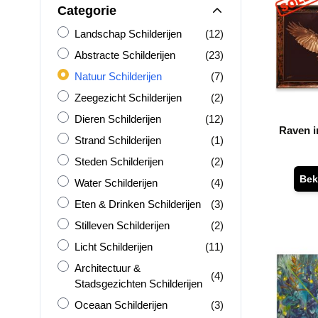
Categorie
Landschap Schilderijen
producten
Landschap Schilderijen
(12)
Abstracte Schilderijen
producten
Abstracte Schilderijen
(23)
Natuur Schilderijen
producten
Natuur Schilderijen
(7)
Zeegezicht Schilderijen
producten
Zeegezicht Schilderijen
(2)
Dieren Schilderijen
producten
Dieren Schilderijen
(12)
Raven i
Strand Schilderijen
product
Strand Schilderijen
(1)
Steden Schilderijen
producten
Steden Schilderijen
(2)
Bek
Water Schilderijen
producten
Water Schilderijen
(4)
Eten &amp; Drinken Schilderijen
producten
Eten & Drinken Schilderijen
(3)
Stilleven Schilderijen
producten
Stilleven Schilderijen
(2)
Licht Schilderijen
producten
Licht Schilderijen
(11)
Architectuur &amp; Stadsgezichten Schilderijen
Architectuur &
producten
(4)
Stadsgezichten Schilderijen
Oceaan Schilderijen
producten
Oceaan Schilderijen
(3)