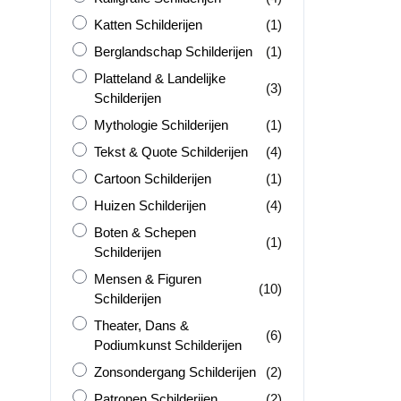
Katten Schilderijen
product
Katten Schilderijen
(1)
Berglandschap Schilderijen
product
Berglandschap Schilderijen
(1)
Platteland &amp; Landelijke Schilderijen
Platteland & Landelijke
producten
(3)
Schilderijen
Mythologie Schilderijen
product
Mythologie Schilderijen
(1)
Tekst &amp; Quote Schilderijen
producten
Tekst & Quote Schilderijen
(4)
Cartoon Schilderijen
product
Cartoon Schilderijen
(1)
Huizen Schilderijen
producten
Huizen Schilderijen
(4)
Boten &amp; Schepen Schilderijen
Boten & Schepen
product
(1)
Schilderijen
Mensen &amp; Figuren Schilderijen
Mensen & Figuren
producten
(10)
Schilderijen
Theater, Dans &amp; Podiumkunst Schilderijen
Theater, Dans &
producten
(6)
Podiumkunst Schilderijen
Zonsondergang Schilderijen
producten
Zonsondergang Schilderijen
(2)
Patronen Schilderijen
producten
Patronen Schilderijen
(2)