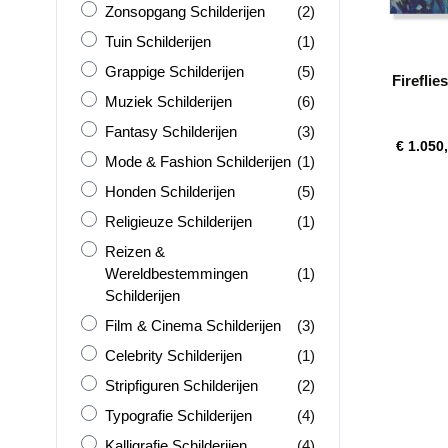
Zonsopgang Schilderijen
producten
Zonsopgang Schilderijen
(2)
Tuin Schilderijen
product
Tuin Schilderijen
(1)
Grappige Schilderijen
producten
Grappige Schilderijen
(5)
Fireflie
Muziek Schilderijen
producten
Muziek Schilderijen
(6)
Fantasy Schilderijen
producten
Fantasy Schilderijen
(3)
€ 1.050
Mode &amp; Fashion Schilderijen
product
Mode & Fashion Schilderijen
(1)
Honden Schilderijen
producten
Honden Schilderijen
(5)
Religieuze Schilderijen
product
Religieuze Schilderijen
(1)
Reizen &amp; Wereldbestemmingen Schilderijen
Reizen &
product
Wereldbestemmingen
(1)
Schilderijen
Film &amp; Cinema Schilderijen
producten
Film & Cinema Schilderijen
(3)
Celebrity Schilderijen
product
Celebrity Schilderijen
(1)
Stripfiguren Schilderijen
producten
Stripfiguren Schilderijen
(2)
Typografie Schilderijen
producten
Typografie Schilderijen
(4)
Kalligrafie Schilderijen
producten
Kalligrafie Schilderijen
(4)