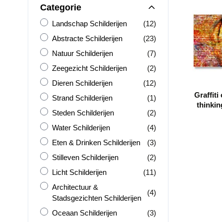
Categorie
Landschap Schilderijen
producten
Landschap Schilderijen
(12)
Abstracte Schilderijen
producten
Abstracte Schilderijen
(23)
Natuur Schilderijen
producten
Natuur Schilderijen
(7)
Zeegezicht Schilderijen
producten
Zeegezicht Schilderijen
(2)
Dieren Schilderijen
producten
Dieren Schilderijen
(12)
Graffiti
Strand Schilderijen
product
Strand Schilderijen
(1)
thinkin
Steden Schilderijen
producten
Steden Schilderijen
(2)
face on
Water Schilderijen
producten
Water Schilderijen
(4)
Eten &amp; Drinken Schilderijen
producten
Eten & Drinken Schilderijen
(3)
Stilleven Schilderijen
producten
Stilleven Schilderijen
(2)
Licht Schilderijen
producten
Licht Schilderijen
(11)
Architectuur &amp; Stadsgezichten Schilderijen
Architectuur &
producten
(4)
Stadsgezichten Schilderijen
Oceaan Schilderijen
producten
Oceaan Schilderijen
(3)