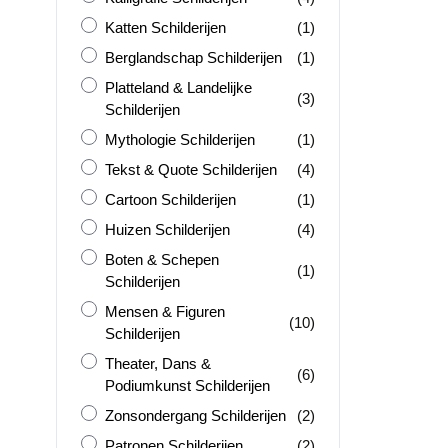
Katten Schilderijen
product
Katten Schilderijen
(1)
Berglandschap Schilderijen
product
Berglandschap Schilderijen
(1)
Platteland &amp; Landelijke Schilderijen
Platteland & Landelijke
producten
(3)
Schilderijen
Mythologie Schilderijen
product
Mythologie Schilderijen
(1)
Tekst &amp; Quote Schilderijen
producten
Tekst & Quote Schilderijen
(4)
Cartoon Schilderijen
product
Cartoon Schilderijen
(1)
Huizen Schilderijen
producten
Huizen Schilderijen
(4)
Boten &amp; Schepen Schilderijen
Boten & Schepen
product
(1)
Schilderijen
Mensen &amp; Figuren Schilderijen
Mensen & Figuren
producten
(10)
Schilderijen
Theater, Dans &amp; Podiumkunst Schilderijen
Theater, Dans &
producten
(6)
Podiumkunst Schilderijen
Zonsondergang Schilderijen
producten
Zonsondergang Schilderijen
(2)
Patronen Schilderijen
producten
Patronen Schilderijen
(2)