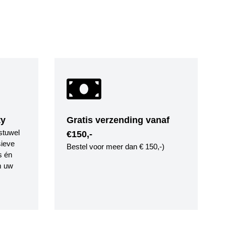
ty
Gratis verzending vanaf
stuwel
€150,-
ieve
Bestel voor meer dan € 150,-)
s én
m uw