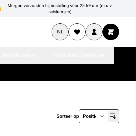
Morgen verzonden bij bestelling vóór 23.59 uur (m.u.v.
schilderijen)
NL
 Woondecoraties
Glaskunst & Edelstenen
Sorteer op