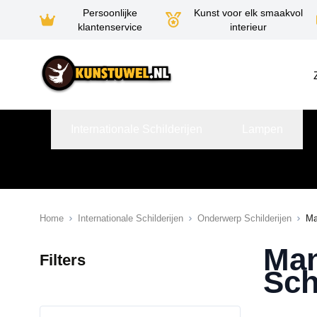
Persoonlijke
Kunst voor elk smaakvol
klantenservice
interieur
Ga naar de inhoud
Internationale Schilderijen
Lampen
Home
Internationale Schilderijen
Onderwerp Schilderijen
Ma
Man
Filters
Sch