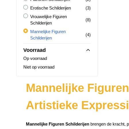
Erotische Schilderijen
producten
Erotische Schilderijen
(3)
Vrouwelijke Figuren Schilderijen
Vrouwelijke Figuren
producten
(8)
Schilderijen
Mannelijke Figuren Schilderijen
Mannelijke Figuren
producten
(4)
Schilderijen
Voorraad
Op voorraad
Niet op voorraad
Mannelijke Figuren 
Artistieke Express
Mannelijke Figuren Schilderijen
brengen de kracht, p