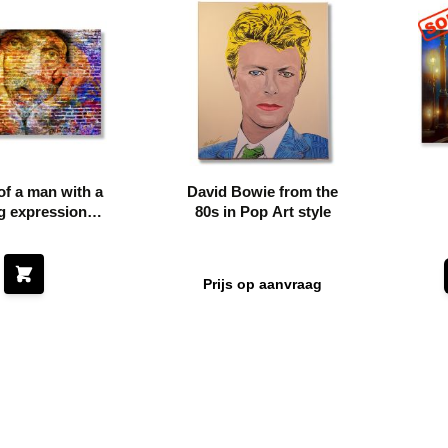
 of a man with a
David Bowie from the
g expressional
80s in Pop Art style
 a colorful wall
Prijs op aanvraag