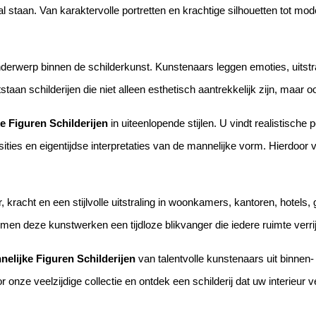
 staan. Van karaktervolle portretten en krachtige silhouetten tot mode
nderwerp binnen de schilderkunst. Kunstenaars leggen emoties, uitstr
taan schilderijen die niet alleen esthetisch aantrekkelijk zijn, maar o
e Figuren Schilderijen
in uiteenlopende stijlen. U vindt realistische 
ies en eigentijdse interpretaties van de mannelijke vorm. Hierdoor vin
, kracht en een stijlvolle uitstraling in woonkamers, kantoren, hotels
rmen deze kunstwerken een tijdloze blikvanger die iedere ruimte verrij
nelijke Figuren Schilderijen
van talentvolle kunstenaars uit binnen-
 door onze veelzijdige collectie en ontdek een schilderij dat uw interieu