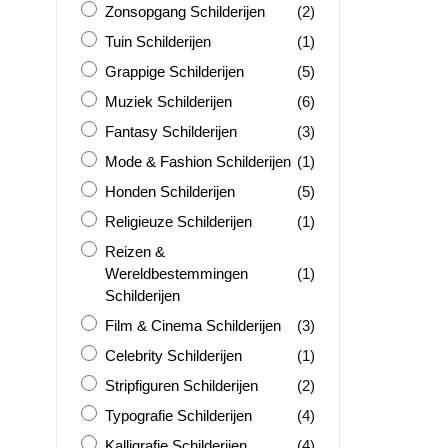
Zonsopgang Schilderijen
producten
Zonsopgang Schilderijen
(2)
Tuin Schilderijen
product
Tuin Schilderijen
(1)
Grappige Schilderijen
producten
Grappige Schilderijen
(5)
Muziek Schilderijen
producten
Muziek Schilderijen
(6)
Fantasy Schilderijen
producten
Fantasy Schilderijen
(3)
Mode &amp; Fashion Schilderijen
product
Mode & Fashion Schilderijen
(1)
Honden Schilderijen
producten
Honden Schilderijen
(5)
Religieuze Schilderijen
product
Religieuze Schilderijen
(1)
Reizen &amp; Wereldbestemmingen Schilderijen
Reizen &
product
Wereldbestemmingen
(1)
Schilderijen
Film &amp; Cinema Schilderijen
producten
Film & Cinema Schilderijen
(3)
Celebrity Schilderijen
product
Celebrity Schilderijen
(1)
Stripfiguren Schilderijen
producten
Stripfiguren Schilderijen
(2)
Typografie Schilderijen
producten
Typografie Schilderijen
(4)
Kalligrafie Schilderijen
producten
Kalligrafie Schilderijen
(4)