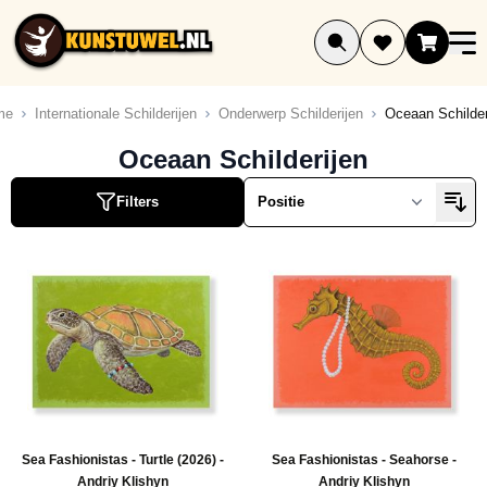
Ga naar de inhoud
me
Internationale Schilderijen
Onderwerp Schilderijen
Oceaan Schilder
Oceaan Schilderijen
Filters
Sea Fashionistas - Turtle (2026) -
Sea Fashionistas - Seahorse -
Andriy Klishyn
Andriy Klishyn