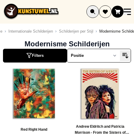
Ga naar de inhoud
e
Internationale Schilderijen
Schilderijen per Stijl
Modernisme Schilde
ucten
Modernisme Schilderijen
ucten
Filters
ucten
ucten
ucten
ucten
ucten
ucten
ucten
ucten
Andrew Eldritch and Patricia
uct
Red Right Hand
Morrison - From the Sisters of