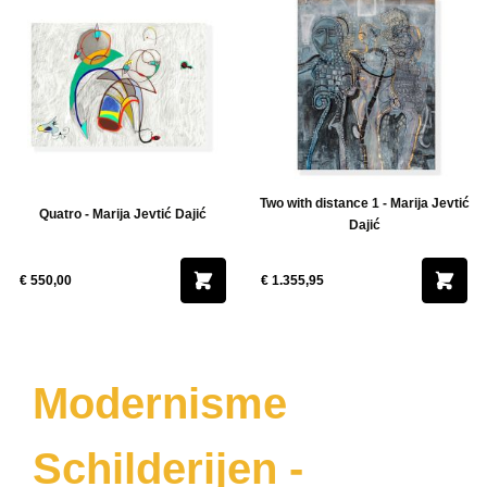
Two with distance 1 - Marija Jevtić
Quatro - Marija Jevtić Dajić
Dajić
€ 550,00
€ 1.355,95
Modernisme
Schilderijen -