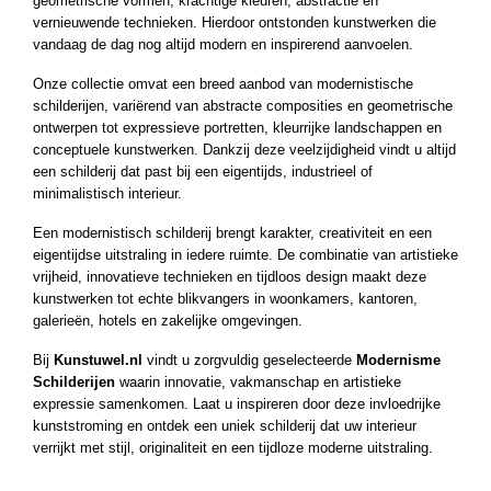
geometrische vormen, krachtige kleuren, abstractie en
vernieuwende technieken. Hierdoor ontstonden kunstwerken die
vandaag de dag nog altijd modern en inspirerend aanvoelen.
Onze collectie omvat een breed aanbod van modernistische
schilderijen, variërend van abstracte composities en geometrische
ontwerpen tot expressieve portretten, kleurrijke landschappen en
conceptuele kunstwerken. Dankzij deze veelzijdigheid vindt u altijd
een schilderij dat past bij een eigentijds, industrieel of
minimalistisch interieur.
Een modernistisch schilderij brengt karakter, creativiteit en een
eigentijdse uitstraling in iedere ruimte. De combinatie van artistieke
vrijheid, innovatieve technieken en tijdloos design maakt deze
kunstwerken tot echte blikvangers in woonkamers, kantoren,
galerieën, hotels en zakelijke omgevingen.
Bij
Kunstuwel.nl
vindt u zorgvuldig geselecteerde
Modernisme
Schilderijen
waarin innovatie, vakmanschap en artistieke
expressie samenkomen. Laat u inspireren door deze invloedrijke
kunststroming en ontdek een uniek schilderij dat uw interieur
verrijkt met stijl, originaliteit en een tijdloze moderne uitstraling.