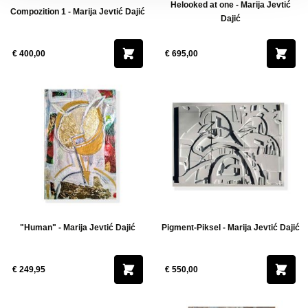
Helooked at one - Marija Jevtić
Compozition 1 - Marija Jevtić Dajić
Dajić
€ 400,00
€ 695,00
"Human" - Marija Jevtić Dajić
Pigment-Piksel - Marija Jevtić Dajić
€ 249,95
€ 550,00