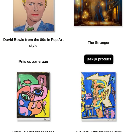
ucten
ucten
ucten
David Bowie from the 80s in Pop Art
The Stranger
style
Bekijk product
Prijs op aanvraag