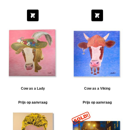
ucten
Mercy
ucten
ucten
ucten
ucten
ucten
uct
ucten
uct
ucten
Cow as a Lady
Cow as a Viking
uct
ucten
Prijs op aanvraag
Prijs op aanvraag
ucten
ucten
ucten