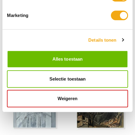
Marketing
Details tonen
Clauseophobia of the mind - Marija
Bee - Marija Jevtić Dajić
Jevtić Dajić
Alles toestaan
€ 500,00
€ 995,00
Selectie toestaan
Weigeren