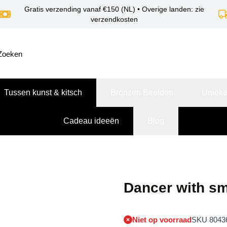
Gratis verzending vanaf €150 (NL) • Overige landen: zie
verzendkosten
Tussen kunst & kitsch
Bronzen Beelden
Unieke
Cadeau ideeën
Blog
Dancer with sm
Niet op voorraad
SKU 8043