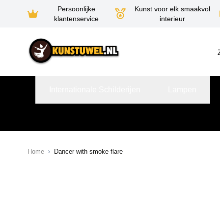
Persoonlijke
Kunst voor elk smaakvol
klantenservice
interieur
Ga naar de inhoud
Internationale Schilderijen
Lampen
Home
Dancer with smoke flare