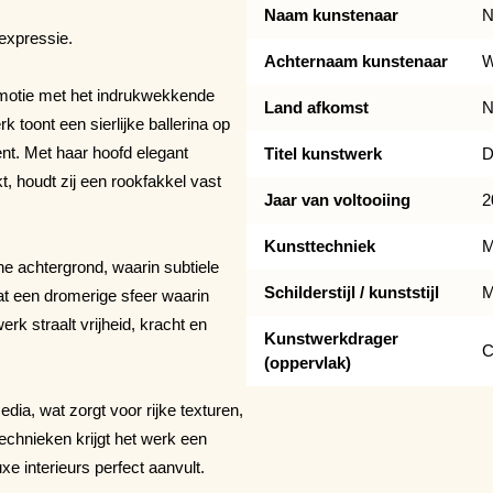
Naam kunstenaar
N
expressie.
Achternaam kunstenaar
W
motie met het indrukwekkende
Land afkomst
N
k toont een sierlijke ballerina op
nt. Met haar hoofd elegant
Titel kunstwerk
D
, houdt zij een rookfakkel vast
Jaar van voltooiing
2
Kunsttechniek
M
e achtergrond, waarin subtiele
Schilderstijl / kunststijl
M
at een dromerige sfeer waarin
k straalt vrijheid, kracht en
Kunstwerkdrager
C
(oppervlak)
dia, wat zorgt voor rijke texturen,
technieken krijgt het werk een
xe interieurs perfect aanvult.