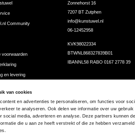
stuwel
Zonnehorst 16
7207 BT Zutphen
rvice
info@kunstuwel.nl
l.nl Community
06-12452958
KVK
98022334
BTW
NL868327839B01
 voorwaarden
IBAN
NL58 RABO 0167 2778 39
erklaring
g en levering
thoden
ik van cookies
ontent en advertenties te personaliseren, om functies voor soci
erkeer te analyseren. Ook delen we informatie over uw gebruik
or social media, adverteren en analyse. Deze partners kunnen 
ormatie die u aan ze heeft verstrekt of die ze hebben verzameld
es.