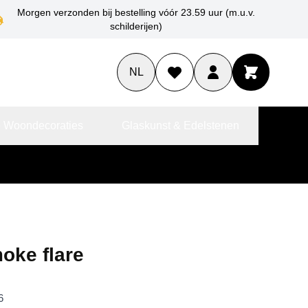
Morgen verzonden bij bestelling vóór 23.59 uur (m.u.v.
schilderijen)
NL
 Woondecoraties
Glaskunst & Edelstenen
oke flare
6