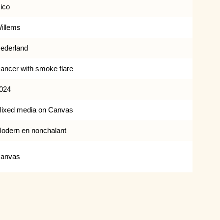
ico
illems
ederland
ancer with smoke flare
024
ixed media on Canvas
odern en nonchalant
anvas