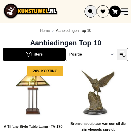
Ga naar de inhoud
Home
Aanbiedingen Top 10
ucten
Aanbiedingen Top 10
ucten
Filters
ucten
ucten
20% KORTING
ucten
ucten
ucten
ucten
ucten
Bronzen sculptuur van een uil die
A Tiffany Style Table Lamp - TA-170
zijn vleugels spreidt