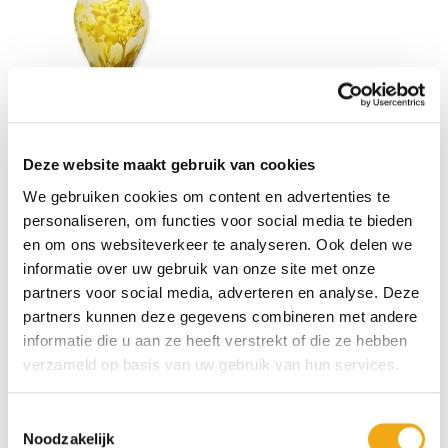
Cameo Glazen Baluster Vaas 'Libel'
Deze website maakt gebruik van cookies
- Hoogte 44,7 cm
We gebruiken cookies om content en advertenties te
personaliseren, om functies voor social media te bieden
€ 162,75
en om ons websiteverkeer te analyseren. Ook delen we
informatie over uw gebruik van onze site met onze
partners voor social media, adverteren en analyse. Deze
partners kunnen deze gegevens combineren met andere
informatie die u aan ze heeft verstrekt of die ze hebben
verzameld op basis van uw gebruik van hun services.
Toestemmingsselectie
Noodzakelijk