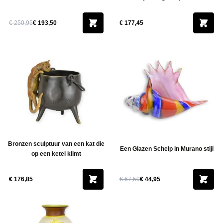
€ 250,95
€ 193,50
€ 177,45
Bronzen sculptuur van een kat die
Een Glazen Schelp in Murano stijl
op een ketel klimt
€ 176,85
€ 67,50
€ 44,95