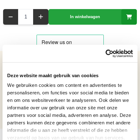
Aantal
In winkelwagen
Details over het product
Deze website maakt gebruik van cookies
Blikken model van een 2cv met Caravan - Lengte 40,2 cm
Netto gewicht: 1.3 kg
We gebruiken cookies om content en advertenties te
Hoogte: 15,9 cm
personaliseren, om functies voor social media te bieden
Breedte: 9,5 cm
en om ons websiteverkeer te analyseren. Ook delen we
Lengte: 40,2 cm
informatie over uw gebruik van onze site met onze
partners voor social media, adverteren en analyse. Deze
Formaat beelden
Beelden vanaf 36 t/m 60 cm
partners kunnen deze gegevens combineren met andere
informatie die u aan ze heeft verstrekt of die ze hebben
verzameld op basis van uw gebruik van hun services.