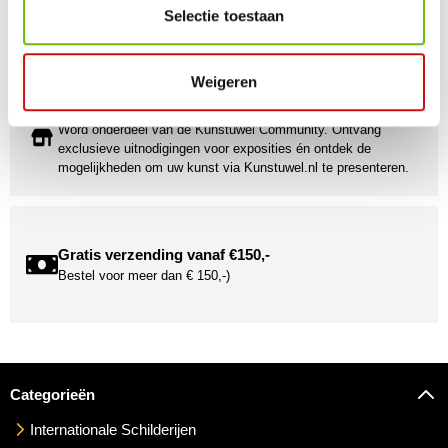
Stijlvolle kunstobjecten voor elke smaak, interieur en/of tuin.
Selectie toestaan
Onze Bronzen Beelden die met vuur tot leven worden
gebracht!
Weigeren
Kunstuwel Community
Word onderdeel van de Kunstuwel Community. Ontvang
exclusieve uitnodigingen voor exposities én ontdek de
mogelijkheden om uw kunst via Kunstuwel.nl te presenteren.
Gratis verzending vanaf €150,-
Bestel voor meer dan € 150,-)
Categorieën
Internationale Schilderijen