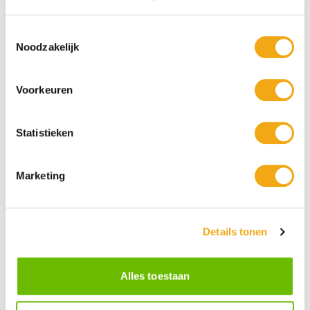
Toestemmingsselectie
Noodzakelijk
Voorkeuren
Statistieken
Marketing
Persoonlijke klantenservice
Maandag t/m vrijdag van 09.00 tot 16.00 staat onze
Details tonen
vakkundige klantenservice klaar.
Alles toestaan
Kunst voor iedereen