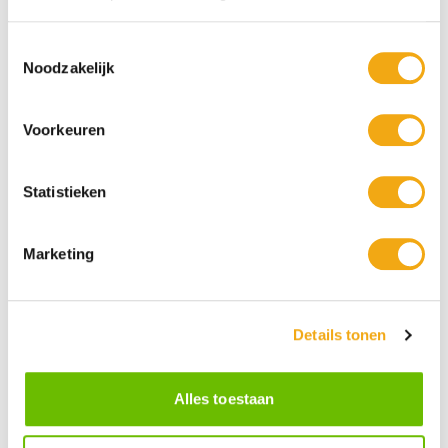
Toestemmingsselectie
Noodzakelijk
Voorkeuren
Statistieken
Marketing
Persoonlijke klantenservice
Maandag t/m vrijdag van 09.00 tot 16.00 staat onze
Details tonen
vakkundige klantenservice klaar.
Alles toestaan
Kunst voor iedereen