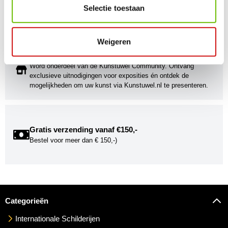
Stijlvolle kunstobjecten voor elke smaak, interieur en/of tuin.
Selectie toestaan
Onze Bronzen Beelden die met vuur tot leven worden
gebracht!
Weigeren
Kunstuwel Community
Word onderdeel van de Kunstuwel Community. Ontvang
exclusieve uitnodigingen voor exposities én ontdek de
mogelijkheden om uw kunst via Kunstuwel.nl te presenteren.
Gratis verzending vanaf €150,-
Bestel voor meer dan € 150,-)
Categorieën
Internationale Schilderijen