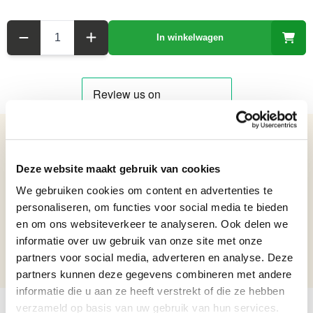
Aantal
In winkelwagen
Details over het product
Deze website maakt gebruik van cookies
Blikken model van een Flower Power Surfbus - Lengte 25,7 cm
Netto gewicht: 1 kg
We gebruiken cookies om content en advertenties te
Hoogte: 14,7 cm
personaliseren, om functies voor social media te bieden
Breedte: 12 cm
en om ons websiteverkeer te analyseren. Ook delen we
Lengte: 25,7 cm
informatie over uw gebruik van onze site met onze
partners voor social media, adverteren en analyse. Deze
Formaat beelden
Beelden van 15 t/m 35 cm
partners kunnen deze gegevens combineren met andere
informatie die u aan ze heeft verstrekt of die ze hebben
verzameld op basis van uw gebruik van hun services.