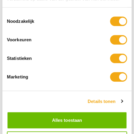
Toestemmingsselectie
Noodzakelijk
Voorkeuren
Statistieken
Marketing
Persoonlijke klantenservice
Details tonen
Maandag t/m vrijdag van 09.00 tot 16.00 staat onze
vakkundige klantenservice klaar.
Alles toestaan
Kunst voor iedereen