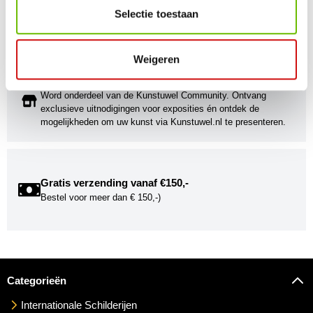
Stijlvolle kunstobjecten voor elke smaak, interieur en/of tuin.
Selectie toestaan
Onze Bronzen Beelden die met vuur tot leven worden
gebracht!
Weigeren
Kunstuwel Community
Word onderdeel van de Kunstuwel Community. Ontvang
exclusieve uitnodigingen voor exposities én ontdek de
mogelijkheden om uw kunst via Kunstuwel.nl te presenteren.
Gratis verzending vanaf €150,-
Bestel voor meer dan € 150,-)
Categorieën
Internationale Schilderijen