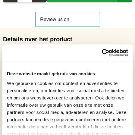
Details over het product
Blikken model van een Militaire Motorfiets met Zijspan
Netto gewicht: 1.46 kg
Hoogte: 16 cm
Deze website maakt gebruik van cookies
Breedte: 26,1 cm
Lengte: 36,1 cm
We gebruiken cookies om content en advertenties te
Formaat beelden
Beelden vanaf 36 t/m 60 cm
personaliseren, om functies voor social media te bieden
en om ons websiteverkeer te analyseren. Ook delen we
Locatie beelden
Binnen beelden
informatie over uw gebruik van onze site met onze
partners voor social media, adverteren en analyse. Deze
Jubileum cadeau
Pensioen cadeau
partners kunnen deze gegevens combineren met andere
informatie die u aan ze heeft verstrekt of die ze hebben
verzameld op basis van uw gebruik van hun services.