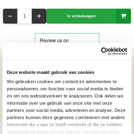
Aantal
In winkelwagen
Details over het product
Deze website maakt gebruik van cookies
Blikken model van een Tractor - Lengte 26.1 cm
Bruto gewicht: 1.6 kg
We gebruiken cookies om content en advertenties te
Hoogte: 16,5 cm
personaliseren, om functies voor social media te bieden
Breedte: 15,2 cm
en om ons websiteverkeer te analyseren. Ook delen we
Lengte: 26,1 cm
informatie over uw gebruik van onze site met onze
partners voor social media, adverteren en analyse. Deze
Formaat beelden
Beelden van 15 t/m 35 cm
partners kunnen deze gegevens combineren met andere
informatie die u aan ze heeft verstrekt of die ze hebben
verzameld op basis van uw gebruik van hun services.