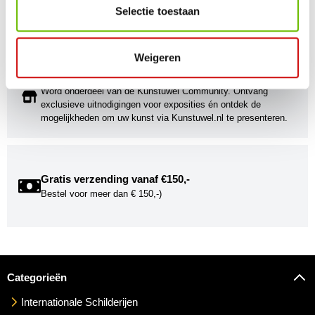
Stijlvolle kunstobjecten voor elke smaak, interieur en/of tuin.
Selectie toestaan
Onze Bronzen Beelden die met vuur tot leven worden
gebracht!
Weigeren
Kunstuwel Community
Word onderdeel van de Kunstuwel Community. Ontvang
exclusieve uitnodigingen voor exposities én ontdek de
mogelijkheden om uw kunst via Kunstuwel.nl te presenteren.
Gratis verzending vanaf €150,-
Bestel voor meer dan € 150,-)
Categorieën
Internationale Schilderijen