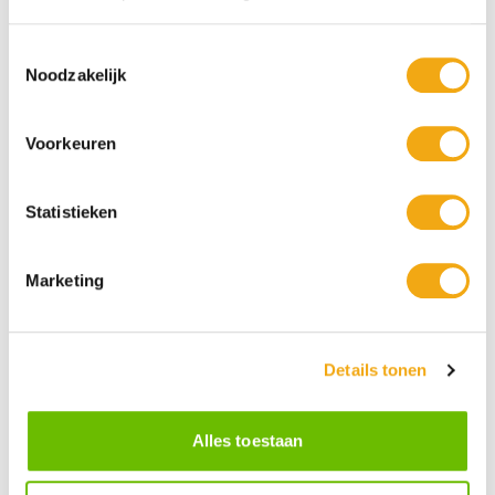
Toestemmingsselectie
Noodzakelijk
Voorkeuren
Statistieken
Marketing
Persoonlijke klantenservice
Maandag t/m vrijdag van 09.00 tot 16.00 staat onze
Details tonen
vakkundige klantenservice klaar.
Alles toestaan
Kunst voor iedereen