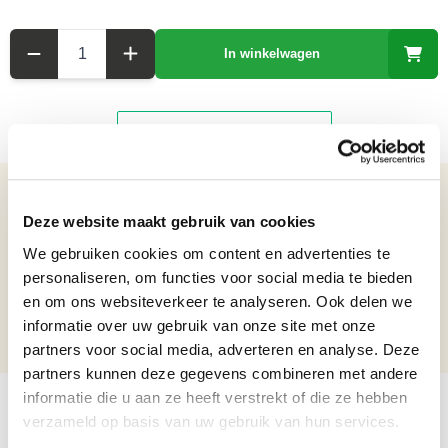
Aantal
In winkelwagen
Details over het product
Deze website maakt gebruik van cookies
Boekensteun in de vorm van een Whippetkop van Gietijzer
We gebruiken cookies om content en advertenties te
Netto gewicht: 2.38 kg
personaliseren, om functies voor social media te bieden
Hoogte: 22 cm
en om ons websiteverkeer te analyseren. Ook delen we
Breedte: 7,6 cm
informatie over uw gebruik van onze site met onze
Lengte: 18,5 cm
partners voor social media, adverteren en analyse. Deze
partners kunnen deze gegevens combineren met andere
informatie die u aan ze heeft verstrekt of die ze hebben
verzameld op basis van uw gebruik van hun services.