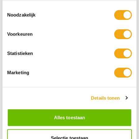
Toestemmingsselectie
Noodzakelijk
Voorkeuren
Statistieken
Marketing
Persoonlijke klantenservice
Maandag t/m vrijdag van 09.00 tot 16.00 staat onze
vakkundige klantenservice klaar.
Details tonen
Alles toestaan
Kunst voor iedereen
Stijlvolle kunstobjecten voor elke smaak, interieur en/of tuin.
Onze Bronzen Beelden die met vuur tot leven worden
Selectie toestaan