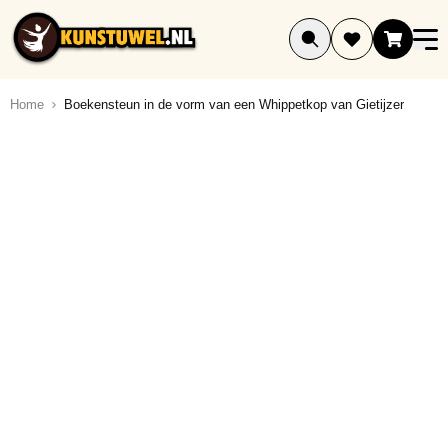
Ga naar de inhoud
Home
Boekensteun in de vorm van een Whippetkop van Gietijzer