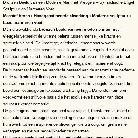
Bronzen Beeld van een Moderne Man met Vleugels – Symbolische Engel
Sculptuur op Marmeren Voet
Massief brons • Handgepatineerde afwerking • Moderne sculptuur •
Luxe marmeren voet
Dit indrukwekkende
bronzen beeld van een moderne man met
vleugels
verbeeldt de ultieme balans tussen menselijke kracht en
spirituele vrijheid. De krachtige, atletische lichaamsbouw wordt
gecombineerd met imposante, sierlijk gevormde vleugels die zich als een
beschermende cirkel rondom het lichaam uitstrekken. Hierdoor ontstaat
een sculptuur die tegelijkertijd krachtig, elegant en inspirerend oogt.
De kunstenaar heeft veel aandacht besteed aan de anatomische perfectie
en de verfijnde detaillering van de veren. De warme bronzen tinten
contrasteren prachtig met de subtiel gepatineerde vleugels, waardoor het
beeld een levendige en luxueuze uitstraling krijgt. De ronde marmeren
voet vormt een stijlvolle basis die het exclusieve karakter van deze
sculptuur verder versterkt.
De gevleugelde man staat symbool voor vrijheid, transformatie, moed en
spirituele groei. De opgeheven houding en krachtige uitstraling maken dit
kunstwerk tot een inspirerende blikvanger die uitnodigt om grenzen te
verleggen en nieuwe mogelijkheden te omarmen.
Dit bronzen beeld komt perfect tot zijn recht in een modern interieur,