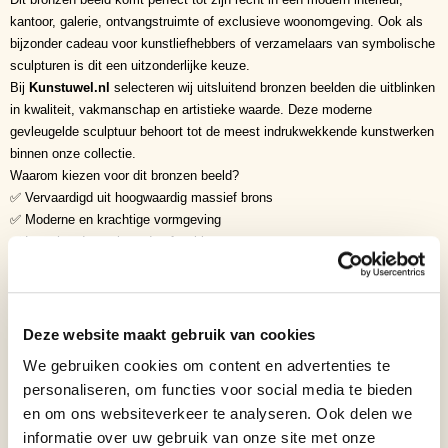
kantoor, galerie, ontvangstruimte of exclusieve woonomgeving. Ook als
bijzonder cadeau voor kunstliefhebbers of verzamelaars van symbolische
sculpturen is dit een uitzonderlijke keuze.
Bij
Kunstuwel.nl
selecteren wij uitsluitend bronzen beelden die uitblinken
in kwaliteit, vakmanschap en artistieke waarde. Deze moderne
gevleugelde sculptuur behoort tot de meest indrukwekkende kunstwerken
binnen onze collectie.
Waarom kiezen voor dit bronzen beeld?
✅ Vervaardigd uit hoogwaardig massief brons
✅ Moderne en krachtige vormgeving
✅ Luxe handgepatineerde afwerking
✅ Fraai gedetailleerde vleugels
✅ Stevige gepolijste marmeren voet
✅ Tijdloos design met diepe symbolische betekenis
✅ Exclusief kunstwerk voor moderne en klassieke interieurs
Deze website maakt gebruik van cookies
Symboliek
We gebruiken cookies om content en advertenties te
• Vrijheid
personaliseren, om functies voor social media te bieden
• Bescherming
en om ons websiteverkeer te analyseren. Ook delen we
• Kracht
informatie over uw gebruik van onze site met onze
• Transformatie