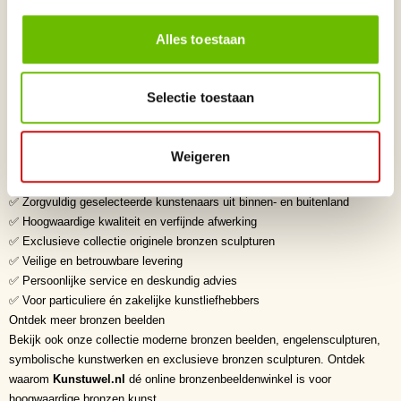
Modernistische beeldhouwkunst • Figuratieve kunst • Hedendaagse
sculptuur • Symbolische kunst • Abstract realisme
Alles toestaan
Waarom een bronzen beeld kopen?
Een bronzen beeld is een duurzame investering in kunst, vakmanschap
en tijdloze schoonheid. Door de uitzonderlijke kwaliteit van massief brons
Selectie toestaan
behouden deze sculpturen generaties lang hun exclusieve uitstraling. De
hoogwaardige afwerking en artistieke uitstraling maken ieder bronzen
beeld tot een waardevol verzamelobject.
Weigeren
Waarom kiezen voor Kunstuwel.nl?
✅ Dé online bronzen beelden winkel voor exclusieve bronzen beelden
✅ Zorgvuldig geselecteerde kunstenaars uit binnen- en buitenland
✅ Hoogwaardige kwaliteit en verfijnde afwerking
✅ Exclusieve collectie originele bronzen sculpturen
✅ Veilige en betrouwbare levering
✅ Persoonlijke service en deskundig advies
✅ Voor particuliere én zakelijke kunstliefhebbers
Ontdek meer bronzen beelden
Bekijk ook onze collectie moderne bronzen beelden, engelensculpturen,
symbolische kunstwerken en exclusieve bronzen sculpturen. Ontdek
waarom
Kunstuwel.nl
dé online bronzenbeeldenwinkel is voor
hoogwaardige bronzen kunst.