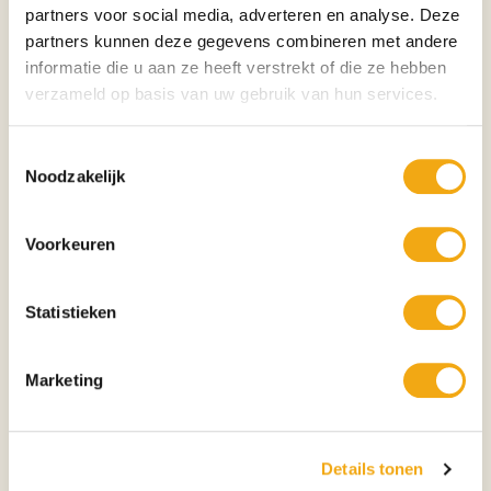
partners voor social media, adverteren en analyse. Deze
• Moed
• Spirituele groei
partners kunnen deze gegevens combineren met andere
• Hoop
informatie die u aan ze heeft verstrekt of die ze hebben
• Doorzettingsvermogen
verzameld op basis van uw gebruik van hun services.
• Evenwicht
• Inspiratie
Toestemmingsselectie
De combinatie van menselijke kracht en majestueuze vleugels
Noodzakelijk
symboliseert de wens om boven beperkingen uit te stijgen. Het beeld
herinnert aan persoonlijke ontwikkeling, vrijheid en het volgen van je eigen
pad.
Voorkeuren
Perfect voor
• Moderne interieurs
• Designwoningen
Statistieken
• Kantoren
• Galerieën
• Luxe entrees
Marketing
• Hotels
• Exclusieve woonkamers
• Cadeau voor kunstliefhebbers
Details tonen
Kunststijl