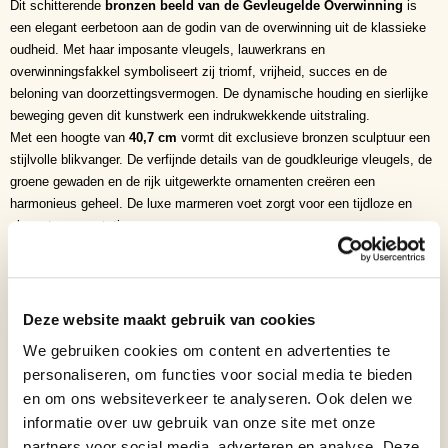
Dit schitterende
bronzen beeld van de Gevleugelde Overwinning
is
een elegant eerbetoon aan de godin van de overwinning uit de klassieke
oudheid. Met haar imposante vleugels, lauwerkrans en
overwinningsfakkel symboliseert zij triomf, vrijheid, succes en de
beloning van doorzettingsvermogen. De dynamische houding en sierlijke
beweging geven dit kunstwerk een indrukwekkende uitstraling.
Met een hoogte van
40,7 cm
vormt dit exclusieve bronzen sculptuur een
stijlvolle blikvanger. De verfijnde details van de goudkleurige vleugels, de
groene gewaden en de rijk uitgewerkte ornamenten creëren een
harmonieus geheel. De luxe marmeren voet zorgt voor een tijdloze en
elegante presentatie.
Een tijdloos symbool van overwinning
De Gevleugelde Overwinning, ook bekend als Victoria of Nike in de
Griekse en Romeinse mythologie, staat al eeuwenlang symbool voor
overwinning, eer, succes en glorie. De lauwerkrans vertegenwoordigt de
Deze website maakt gebruik van cookies
ultieme beloning voor moed en prestaties, terwijl de vleugels vrijheid en
We gebruiken cookies om content en advertenties te
vooruitgang verbeelden.
personaliseren, om functies voor social media te bieden
Hoogwaardig vakmanschap
en om ons websiteverkeer te analyseren. Ook delen we
Dit bronzen beeld is vervaardigd volgens traditionele bronsgiettechnieken
informatie over uw gebruik van onze site met onze
en met de hand afgewerkt. De verfijnde patina, de levendige kleuren en
de zorgvuldig vormgegeven details maken ieder exemplaar uniek. De
partners voor social media, adverteren en analyse. Deze