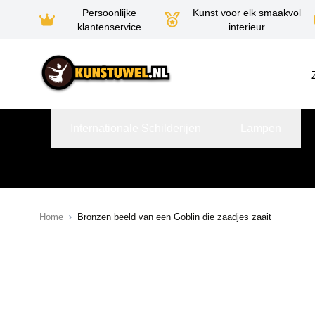
Persoonlijke
Kunst voor elk smaakvol
klantenservice
interieur
Ga naar de inhoud
Internationale Schilderijen
Lampen
Home
Bronzen beeld van een Goblin die zaadjes zaait