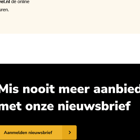
el.nl
dé online
uren.