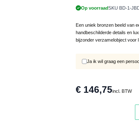
Op voorraad
SKU BD-1-JBD
Een uniek bronzen beeld van ee
handbeschilderde details en lu
bijzonder verzamelobject voor 
Ja ik wil graag een perso
€ 146,75
incl. BTW