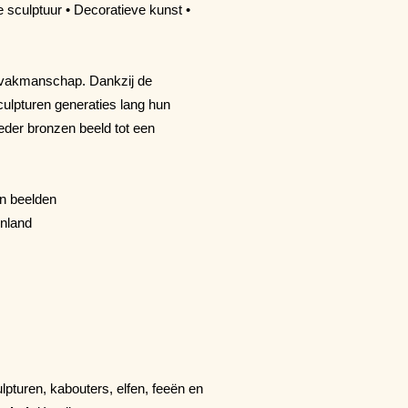
 sculptuur • Decoratieve kunst •
n vakmanschap. Dankzij de
ulpturen generaties lang hun
eder bronzen beeld tot een
en beelden
enland
lpturen, kabouters, elfen, feeën en