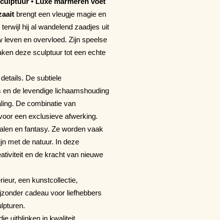
sculptuur • Luxe marmeren voet
zaait
brengt een vleugje magie en
terwijl hij al wandelend zaadjes uit
uw leven en overvloed. Zijn speelse
aken deze sculptuur tot een echte
details. De subtiele
es en de levendige lichaamshouding
ling. De combinatie van
voor een exclusieve afwerking.
alen en fantasy. Ze worden vaak
n met de natuur. In deze
eativiteit en de kracht van nieuwe
ieur, een kunstcollectie,
bijzonder cadeau voor liefhebbers
lpturen.
e uitblinken in kwaliteit,