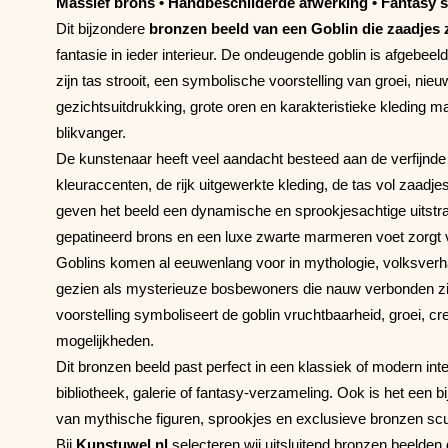
Massief brons • Handbeschilderde afwerking • Fantasy 
Dit bijzondere
bronzen beeld van een Goblin die zaadjes 
fantasie in ieder interieur. De ondeugende goblin is afgebeeld 
zijn tas strooit, een symbolische voorstelling van groei, nie
gezichtsuitdrukking, grote oren en karakteristieke kleding m
blikvanger.
De kunstenaar heeft veel aandacht besteed aan de verfijnde 
kleuraccenten, de rijk uitgewerkte kleding, de tas vol zaadj
geven het beeld een dynamische en sprookjesachtige uitstra
gepatineerd brons en een luxe zwarte marmeren voet zorgt 
Goblins komen al eeuwenlang voor in mythologie, volksverh
gezien als mysterieuze bosbewoners die nauw verbonden zij
voorstelling symboliseert de goblin vruchtbaarheid, groei, cr
mogelijkheden.
Dit bronzen beeld past perfect in een klassiek of modern inter
bibliotheek, galerie of fantasy-verzameling. Ook is het een 
van mythische figuren, sprookjes en exclusieve bronzen scu
Bij
Kunstuwel.nl
selecteren wij uitsluitend bronzen beelden di