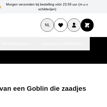
Morgen verzonden bij bestelling vóór 23.59 uur (m.u.v.
schilderijen)
NL
 Woondecoraties
Glaskunst & Edelstenen
van een Goblin die zaadjes