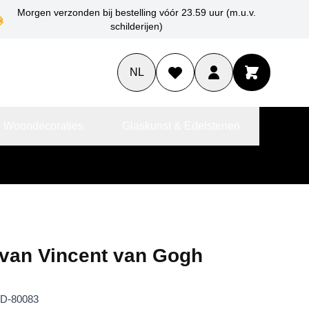
Morgen verzonden bij bestelling vóór 23.59 uur (m.u.v.
schilderijen)
NL
 Woondecoraties
Glaskunst & Edelstenen
 van Vincent van Gogh
D-80083