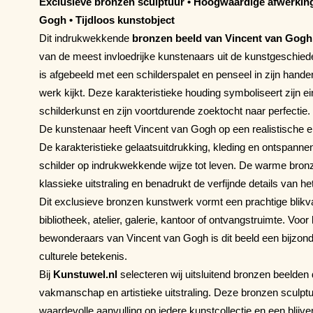
Exclusieve bronzen sculptuur • Hoogwaardige afwerking
Gogh • Tijdloos kunstobject
Dit indrukwekkende
bronzen beeld van Vincent van Gogh
van de meest invloedrijke kunstenaars uit de kunstgeschie
is afgebeeld met een schilderspalet en penseel in zijn handen,
werk kijkt. Deze karakteristieke houding symboliseert zijn e
schilderkunst en zijn voortdurende zoektocht naar perfectie.
De kunstenaar heeft Vincent van Gogh op een realistische 
De karakteristieke gelaatsuitdrukking, kleding en ontspan
schilder op indrukwekkende wijze tot leven. De warme bronz
klassieke uitstraling en benadrukt de verfijnde details van 
Dit exclusieve bronzen kunstwerk vormt een prachtige blik
bibliotheek, atelier, galerie, kantoor of ontvangstruimte. Vo
bewonderaars van Vincent van Gogh is dit beeld een bijzonde
culturele betekenis.
Bij
Kunstuwel.nl
selecteren wij uitsluitend bronzen beelden di
vakmanschap en artistieke uitstraling. Deze bronzen sculpt
waardevolle aanvulling op iedere kunstcollectie en een blij