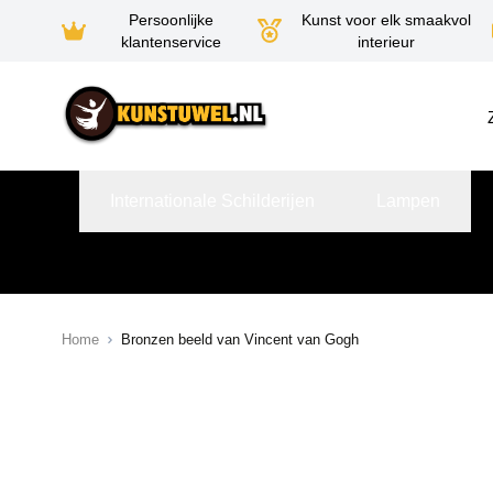
Persoonlijke
Kunst voor elk smaakvol
klantenservice
interieur
Ga naar de inhoud
Internationale Schilderijen
Lampen
Home
Bronzen beeld van Vincent van Gogh