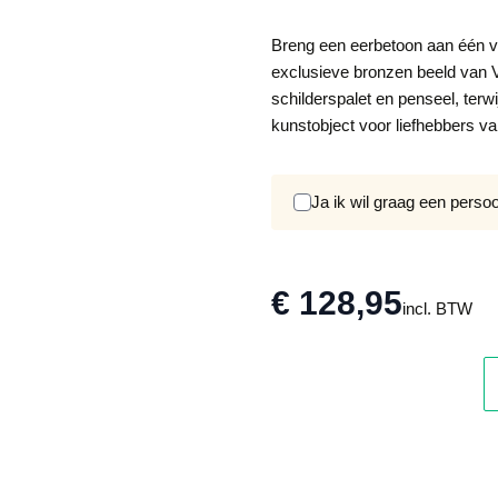
Breng een eerbetoon aan één va
exclusieve bronzen beeld van V
schilderspalet en penseel, terwij
kunstobject voor liefhebbers va
Ja ik wil graag een perso
€ 128,95
incl. BTW