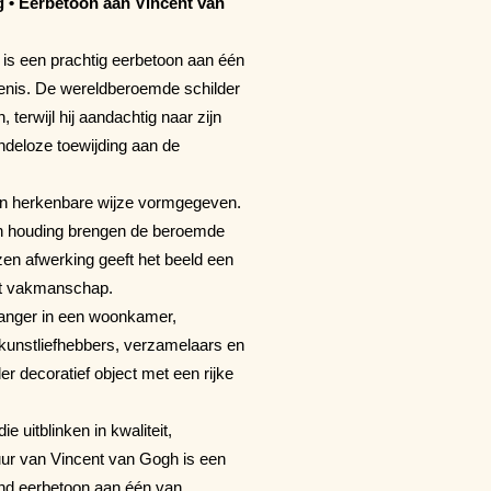
 • Eerbetoon aan Vincent van
is een prachtig eerbetoon aan één
denis. De wereldberoemde schilder
 terwijl hij aandachtig naar zijn
indeloze toewijding aan de
en herkenbare wijze vormgegeven.
nen houding brengen de beroemde
en afwerking geeft het beeld een
het vakmanschap.
vanger in een woonkamer,
or kunstliefhebbers, verzamelaars en
r decoratief object met een rijke
e uitblinken in kwaliteit,
uur van Vincent van Gogh is een
vend eerbetoon aan één van