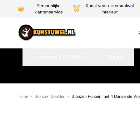
Persoonlijke
Kunst voor elk smaakvol
klantenservice
interieur
Ga naar de inhoud
Internationale Schilderijen
Lampen
Home
Bronzen Beelden
Bronzen Fontein met 4 Dansende Vr