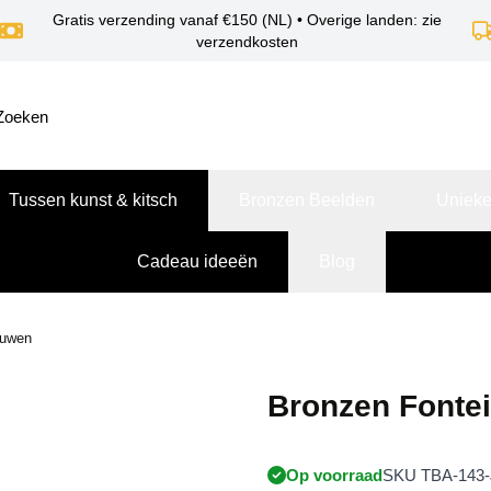
Gratis verzending vanaf €150 (NL) • Overige landen: zie
verzendkosten
Tussen kunst & kitsch
Bronzen Beelden
Unieke
Cadeau ideeën
Blog
ouwen
Bronzen Fonte
Op voorraad
SKU TBA-143-