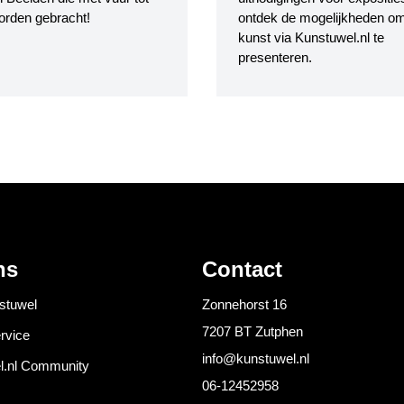
orden gebracht!
ontdek de mogelijkheden o
kunst via Kunstuwel.nl te
presenteren.
ns
Contact
stuwel
Zonnehorst 16
7207 BT Zutphen
rvice
info@kunstuwel.nl
l.nl Community
06-12452958