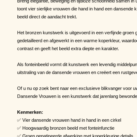
Breng elegantie, beweging en tijdloze schoonheid samen in 
toont vier sierlijke vrouwen die hand in hand een dansende 
beeld direct de aandacht trekt.
Het bronzen kunstwerk is uitgevoerd in een verfijnde groen g
gedetailleerd en afgewerkt in een warme koperkleur, waard
contrast en geeft het beeld extra diepte en karakter.
Als fonteinbeeld vormt dit kunstwerk een levendig middelp
uitstraling van de dansende vrouwen en creëert een rustgev
Of u nu op zoek bent naar een exclusieve blikvanger voor uw 
Dansende Vrouwen is een kunstwerk dat jarenlang bewonder
Kenmerken:
✅ Vier dansende vrouwen hand in hand in een cirkel
✅ Hoogwaardig bronzen beeld met fonteinfunctie
✅ Groen gepatineerde afwerking met koperkleurige details