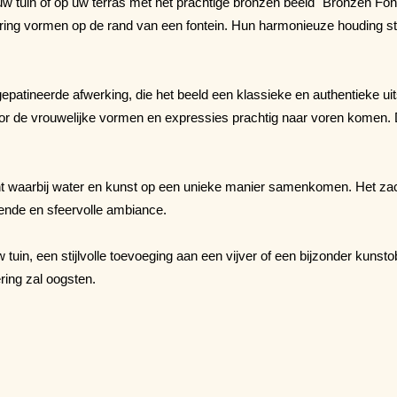
uw tuin of op uw terras met het prachtige bronzen beeld "Bronzen F
kring vormen op de rand van een fontein. Hun harmonieuze houding str
epatineerde afwerking, die het beeld een klassieke en authentieke uit
oor de vrouwelijke vormen en expressies prachtig naar voren komen.
unt waarbij water en kunst op een unieke manier samenkomen. Het za
ende en sfeervolle ambiance.
tuin, een stijlvolle toevoeging aan een vijver of een bijzonder kunst
ing zal oogsten.