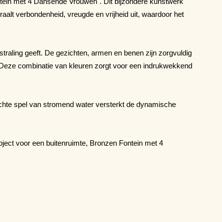
ontein met 4 Dansende Vrouwen". Dit bijzondere kunstwerk
aalt verbondenheid, vreugde en vrijheid uit, waardoor het
straling geeft. De gezichten, armen en benen zijn zorgvuldig
 Deze combinatie van kleuren zorgt voor een indrukwekkend
chte spel van stromend water versterkt de dynamische
object voor een buitenruimte, Bronzen Fontein met 4