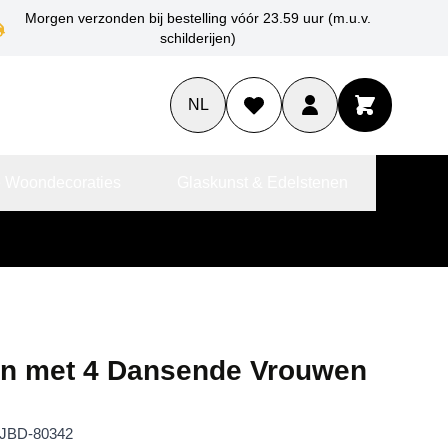
Morgen verzonden bij bestelling vóór 23.59 uur (m.u.v.
schilderijen)
NL
 Woondecoraties
Glaskunst & Edelstenen
in met 4 Dansende Vrouwen
JBD-80342