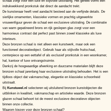
schaal zorgt voor een luxe en stijlvolle uitstraling. Het geheel vormt een
indrukwekkend pronkstuk dat direct de aandacht trekt.
De kunstenaar heeft veel aandacht besteed aan de verfijnde details. De
sierlijke ornamenten, klassieke vormen en prachtig uitgewerkte
vrouwenfiguur geven de schaal een exclusieve uitstraling. De combinatie
van warm gepatineerd brons en rijk geslepen glas zorgt voor een
harmonieus contrast dat perfect past binnen zowel klassieke als luxe
interieurs.
Deze bronzen schaal is niet alleen een kunstwerk, maar ook een
functioneel decoratieobject. Gebruik haar als stijlvolle fruitschaal,
centerpiece op een eettafel of als exclusief pronkstuk in een woonkamer,
hal, kantoor of luxe ontvangstruimte.
Dankzij de hoogwaardige afwerking en duurzame materialen blijft deze
bronzen schaal jarenlang haar exclusieve uitstraling behouden. Het is een
tijdloos object dat vakmanschap, elegantie en klassieke schoonheid
uitstraalt.
Bij
Kunstuwel.nl
selecteren wij uitsluitend bronzen kunstobjecten die
uitblinken in kwaliteit, vakmanschap en artistieke waarde. Deze bronzen
glazen schaal behoort tot de meest exclusieve decoratieve objecten
binnen onze collectie.
Waarom kiezen voor deze bronzen schaal?