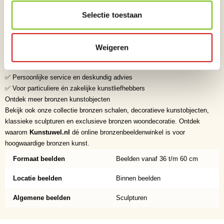
Waarom kiezen voor Kunstuwel.nl?
✅ Dé online bronzenbeeldenwinkel voor exclusieve bronzen beelden en
Selectie toestaan
kunstobjecten
✅ Zorgvuldig geselecteerde kunstenaars uit binnen- en buitenland
✅ Hoogwaardige kwaliteit en verfijnde afwerking
Weigeren
✅ Exclusieve collectie originele bronzen sculpturen
✅ Veilige en betrouwbare levering
✅ Persoonlijke service en deskundig advies
✅ Voor particuliere én zakelijke kunstliefhebbers
Ontdek meer bronzen kunstobjecten
Bekijk ook onze collectie bronzen schalen, decoratieve kunstobjecten,
klassieke sculpturen en exclusieve bronzen woondecoratie. Ontdek
waarom
Kunstuwel.nl
dé online bronzenbeeldenwinkel is voor
hoogwaardige bronzen kunst.
Formaat beelden
Beelden vanaf 36 t/m 60 cm
Locatie beelden
Binnen beelden
Algemene beelden
Sculpturen