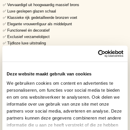
✅ Vervaardigd uit hoogwaardig massief brons
✅ Luxe geslepen glazen schaal
✅ Klassieke rijk gedetailleerde bronzen voet
✅ Elegante vrouwenfiguur als middelpunt
✅ Functioneel én decoratief
✅ Exclusief verzamelobject
✅ Tijdloze luxe uitstraling
Symboliek
• Overvloed
• Gastvrijheid
• Elegantie
Deze website maakt gebruik van cookies
• Luxe
• Klassieke schoonheid
We gebruiken cookies om content en advertenties te
• Vakmanschap
personaliseren, om functies voor social media te bieden
• Harmonie
en om ons websiteverkeer te analyseren. Ook delen we
• Welvaart
informatie over uw gebruik van onze site met onze
• Exclusiviteit
partners voor social media, adverteren en analyse. Deze
• Tijdloze klasse
partners kunnen deze gegevens combineren met andere
De rijk uitgewerkte bronzen voet en elegante glazen schaal symboliseren
informatie die u aan ze heeft verstrekt of die ze hebben
overvloed, gastvrijheid en verfijning. Hierdoor vormt deze schaal niet