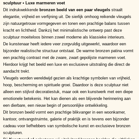
sculptuur • Luxe marmeren voet
Dit indrukwekkende
bronzen beeld van een paar vleugels
straalt
elegantie, vrijheid en verfijning uit. De sierlijk omhoog reikende vleugels
zijn natuurgetrouw vormgegeven en tonen een prachtige balans tussen
kracht en lichtheid. Dankzij het minimalistische ontwerp past deze
sculptuur moeiteloos binnen zowel moderne als klassieke interieurs.
De kunstenaar heeft iedere veer zorgvuldig uitgewerkt, waardoor een
bijzonder realistische structuur ontstaat. De warme bronzen patina vormt
een prachtig contrast met de zware, zwart gepolijste marmeren voet.
Hierdoor krijgt het beeld een luxe en exclusieve uitstraling die direct de
aandacht trekt.
Vleugels worden wereldwijd gezien als krachtige symbolen van vrijheid,
hoop, bescherming en spirituele groei. Daardoor is deze sculptuur niet
alleen een stijlvol decoratiestuk, maar ook een kunstwerk met een diepe
emotionele betekenis. Het kan dienen als een blijvende herinnering aan
een dierbare, een nieuw begin of persoonlijke ontwikkeling.
Dit bronzen beeld vormt een prachtige blikvanger in een woonkamer,
kantoor, ontvangstruimte, galerie of praktijk en is tevens een bijzonder
cadeau voor liefhebbers van symbolische kunst en exclusieve bronzen
sculpturen.