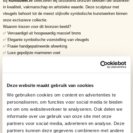
Bij
Kunstuwel.nl
selecteren wij uitsluitend bronzen beelden die uitblinken
in kwaliteit, vakmanschap en artistieke waarde. Deze sculptuur met
vleugels behoort tot de meest stijlvolle symbolische kunstwerken binnen
onze exclusieve collectie.
Waarom kiezen voor dit bronzen beeld?
✅ Vervaardigd uit hoogwaardig massief brons
✅ Elegante symbolische voorstelling van vleugels
✅ Fraaie handgepatineerde afwerking
✅ Luxe gepolijste marmeren voet
✅ Zeer verfijnde detaillering van de veren
✅ Exclusief kunstwerk voor moderne en klassieke interieurs
✅ Tijdloze uitstraling met krachtige symboliek
Symboliek
Deze website maakt gebruik van cookies
• Vrijheid
• Bescherming
We gebruiken cookies om content en advertenties te
• Hoop
personaliseren, om functies voor social media te bieden
• Spirituele groei
en om ons websiteverkeer te analyseren. Ook delen we
• Kracht
informatie over uw gebruik van onze site met onze
• Liefde
partners voor social media, adverteren en analyse. Deze
• Troost
partners kunnen deze gegevens combineren met andere
• Vernieuwing