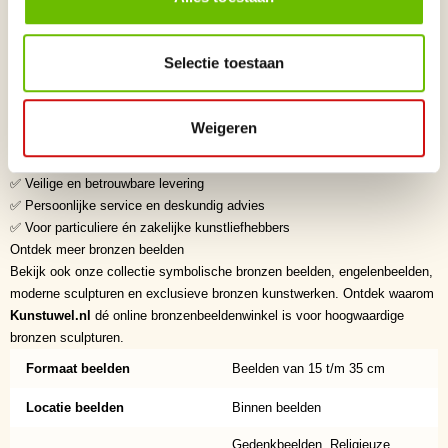
behouden deze sculpturen hun schoonheid gedurende generaties. De
hoogwaardige afwerking maakt ieder bronzen beeld tot een exclusief
kunstobject en een waardevolle aanvulling op ieder interieur.
Selectie toestaan
Waarom kiezen voor Kunstuwel.nl?
✅ Dé online bronzenbeeldenwinkel voor exclusieve bronzen beelden
✅ Zorgvuldig geselecteerde kunstenaars uit binnen- en buitenland
Weigeren
✅ Hoogwaardige kwaliteit en verfijnde afwerking
✅ Exclusieve collectie originele bronzen sculpturen
✅ Veilige en betrouwbare levering
✅ Persoonlijke service en deskundig advies
✅ Voor particuliere én zakelijke kunstliefhebbers
Ontdek meer bronzen beelden
Bekijk ook onze collectie symbolische bronzen beelden, engelenbeelden,
moderne sculpturen en exclusieve bronzen kunstwerken. Ontdek waarom
Kunstuwel.nl
dé online bronzenbeeldenwinkel is voor hoogwaardige
bronzen sculpturen.
Formaat beelden
Beelden van 15 t/m 35 cm
Locatie beelden
Binnen beelden
Gedenkbeelden, Religieuze