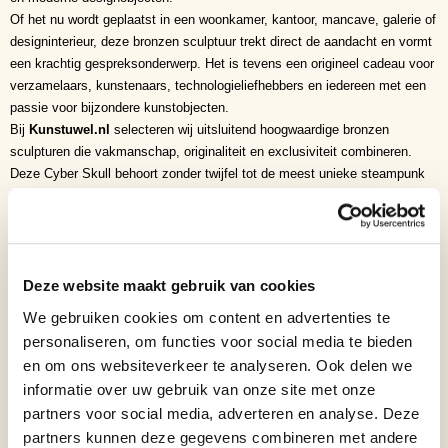
Of het nu wordt geplaatst in een woonkamer, kantoor, mancave, galerie of
designinterieur, deze bronzen sculptuur trekt direct de aandacht en vormt
een krachtig gespreksonderwerp. Het is tevens een origineel cadeau voor
verzamelaars, kunstenaars, technologieliefhebbers en iedereen met een
passie voor bijzondere kunstobjecten.
Bij
Kunstuwel.nl
selecteren wij uitsluitend hoogwaardige bronzen
sculpturen die vakmanschap, originaliteit en exclusiviteit combineren.
Deze Cyber Skull behoort zonder twijfel tot de meest unieke steampunk
kunstwerken uit onze collectie.
Waarom kiezen voor dit bronzen beeld?
✅ Vervaardigd uit massief brons
✅ Rijk gedetailleerd steampunk ontwerp
✅ Handmatig gepatineerd
Deze website maakt gebruik van cookies
✅ Luxe zwarte marmeren voet
We gebruiken cookies om content en advertenties te
✅ Symboliseert technologie, evolutie en vergankelijkheid
personaliseren, om functies voor social media te bieden
✅ Exclusief verzamelobject
en om ons websiteverkeer te analyseren. Ook delen we
✅ Opvallende blikvanger voor moderne interieurs
informatie over uw gebruik van onze site met onze
Symboliek
partners voor social media, adverteren en analyse. Deze
• Technologie
partners kunnen deze gegevens combineren met andere
• Innovatie