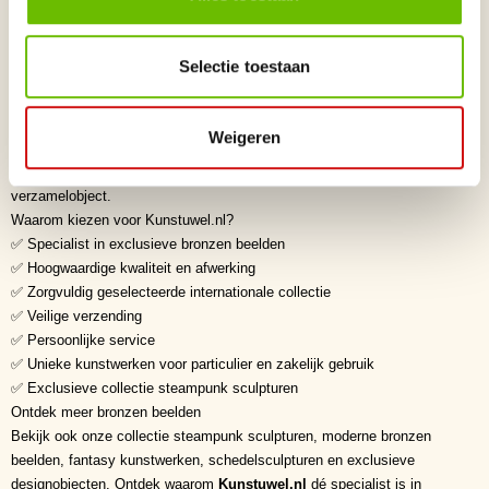
Kunststijl
Steampunk • Cyberpunk • Industriële kunst • Hedendaagse
beeldhouwkunst • Fantasy Art • Conceptuele kunst
Selectie toestaan
Waarom een bronzen beeld kopen?
Een bronzen beeld is een duurzame investering in vakmanschap en
kunst. Door de hoge kwaliteit van massief brons blijft een sculptuur
Weigeren
generaties lang zijn uitstraling behouden. De combinatie van ambacht,
symboliek en exclusiviteit maakt ieder bronzen beeld tot een tijdloos
verzamelobject.
Waarom kiezen voor Kunstuwel.nl?
✅ Specialist in exclusieve bronzen beelden
✅ Hoogwaardige kwaliteit en afwerking
✅ Zorgvuldig geselecteerde internationale collectie
✅ Veilige verzending
✅ Persoonlijke service
✅ Unieke kunstwerken voor particulier en zakelijk gebruik
✅ Exclusieve collectie steampunk sculpturen
Ontdek meer bronzen beelden
Bekijk ook onze collectie steampunk sculpturen, moderne bronzen
beelden, fantasy kunstwerken, schedelsculpturen en exclusieve
designobjecten. Ontdek waarom
Kunstuwel.nl
dé specialist is in