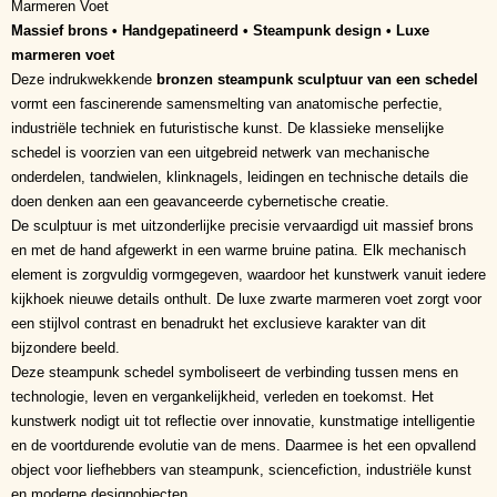
Marmeren Voet
Massief brons • Handgepatineerd • Steampunk design • Luxe
marmeren voet
Deze indrukwekkende
bronzen steampunk sculptuur van een schedel
vormt een fascinerende samensmelting van anatomische perfectie,
industriële techniek en futuristische kunst. De klassieke menselijke
schedel is voorzien van een uitgebreid netwerk van mechanische
onderdelen, tandwielen, klinknagels, leidingen en technische details die
doen denken aan een geavanceerde cybernetische creatie.
De sculptuur is met uitzonderlijke precisie vervaardigd uit massief brons
en met de hand afgewerkt in een warme bruine patina. Elk mechanisch
element is zorgvuldig vormgegeven, waardoor het kunstwerk vanuit iedere
kijkhoek nieuwe details onthult. De luxe zwarte marmeren voet zorgt voor
een stijlvol contrast en benadrukt het exclusieve karakter van dit
bijzondere beeld.
Deze steampunk schedel symboliseert de verbinding tussen mens en
technologie, leven en vergankelijkheid, verleden en toekomst. Het
kunstwerk nodigt uit tot reflectie over innovatie, kunstmatige intelligentie
en de voortdurende evolutie van de mens. Daarmee is het een opvallend
object voor liefhebbers van steampunk, sciencefiction, industriële kunst
en moderne designobjecten.