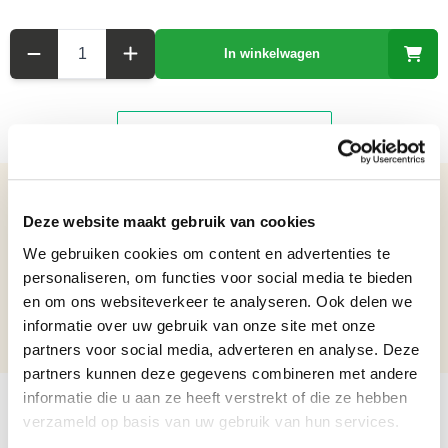
Aantal
In winkelwagen
Details over het product
Deze website maakt gebruik van cookies
Bulldog van Resin met Zonnebril en Stropdas - Blauw met Zwart
We gebruiken cookies om content en advertenties te
Netto gewicht: 4.66 kg
personaliseren, om functies voor social media te bieden
Hoogte: 59,6 cm
en om ons websiteverkeer te analyseren. Ook delen we
Breedte: 30,2 cm
informatie over uw gebruik van onze site met onze
Lengte: 44,5 cm
partners voor social media, adverteren en analyse. Deze
partners kunnen deze gegevens combineren met andere
informatie die u aan ze heeft verstrekt of die ze hebben
verzameld op basis van uw gebruik van hun services.