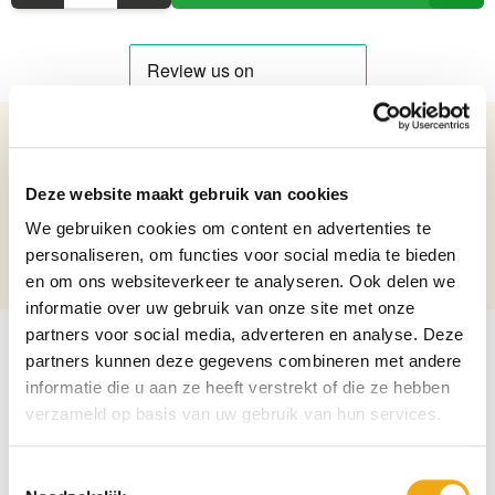
Details over het product
Deze website maakt gebruik van cookies
Cameo Glazen Baluster vaas 'Afrikaanse olifant'
Bruto gewicht: 2.5 kg
We gebruiken cookies om content en advertenties te
Hoogte: 29,5 cm
personaliseren, om functies voor social media te bieden
Diameter: 17 cm
en om ons websiteverkeer te analyseren. Ook delen we
informatie over uw gebruik van onze site met onze
partners voor social media, adverteren en analyse. Deze
partners kunnen deze gegevens combineren met andere
informatie die u aan ze heeft verstrekt of die ze hebben
verzameld op basis van uw gebruik van hun services.
Toestemmingsselectie