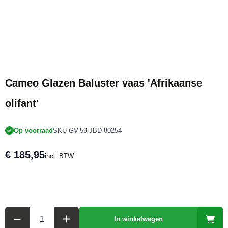
Cameo Glazen Baluster vaas 'Afrikaanse
olifant'
Op voorraad
SKU GV-59-JBD-80254
€ 185,95
incl. BTW
Aantal
In winkelwagen