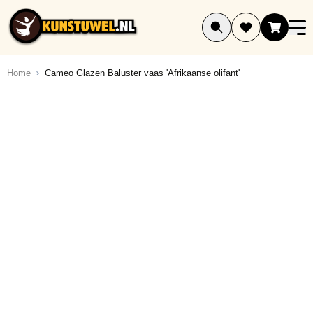
Ga naar de inhoud
Home
Cameo Glazen Baluster vaas 'Afrikaanse olifant'