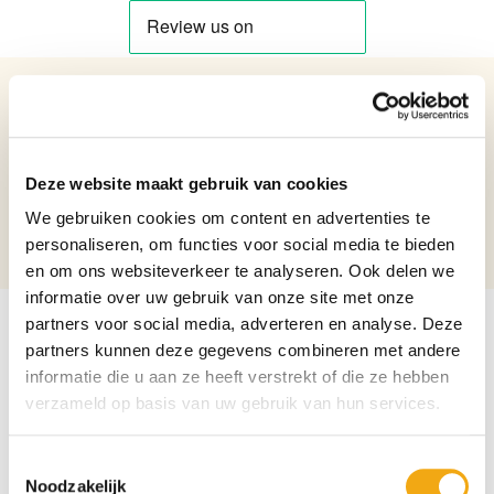
Details over het product
Vaas van Glas met een Ramkop
Netto gewicht: 5.02 kg
Deze website maakt gebruik van cookies
Hoogte: 31 cm
We gebruiken cookies om content en advertenties te
Breedte: 28,4 cm
personaliseren, om functies voor social media te bieden
Lengte: 16,2 cm
en om ons websiteverkeer te analyseren. Ook delen we
informatie over uw gebruik van onze site met onze
partners voor social media, adverteren en analyse. Deze
partners kunnen deze gegevens combineren met andere
informatie die u aan ze heeft verstrekt of die ze hebben
verzameld op basis van uw gebruik van hun services.
Toestemmingsselectie
Noodzakelijk