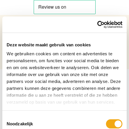
Details over het product
Cameo Glazen Vaas 'Herfstlandschap'
Deze website maakt gebruik van cookies
Netto gewicht: 3.68 kg
Hoogte: 29 cm
We gebruiken cookies om content en advertenties te
Diameter: 26 cm
personaliseren, om functies voor social media te bieden
en om ons websiteverkeer te analyseren. Ook delen we
informatie over uw gebruik van onze site met onze
partners voor social media, adverteren en analyse. Deze
partners kunnen deze gegevens combineren met andere
informatie die u aan ze heeft verstrekt of die ze hebben
verzameld op basis van uw gebruik van hun services.
Toestemmingsselectie
Noodzakelijk