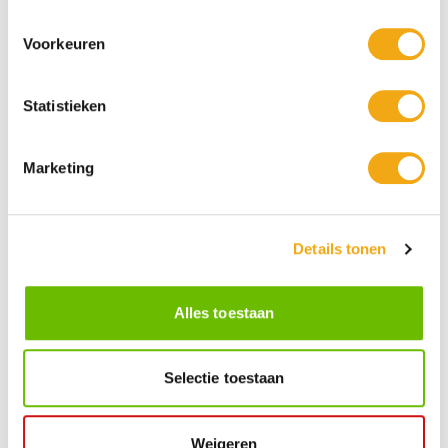
Voorkeuren
Statistieken
Persoonlijke klantenservice
Maandag t/m vrijdag van 09.00 tot 16.00 staat onze
Marketing
vakkundige klantenservice klaar.
Details tonen
Kunst voor iedereen
Stijlvolle kunstobjecten voor elke smaak, interieur en/of tuin.
Onze Bronzen Beelden die met vuur tot leven worden
Alles toestaan
gebracht!
Selectie toestaan
Kunstuwel Community
Word onderdeel van de Kunstuwel Community. Ontvang
exclusieve uitnodigingen voor exposities én ontdek de
Weigeren
mogelijkheden om uw kunst via Kunstuwel.nl te presenteren.