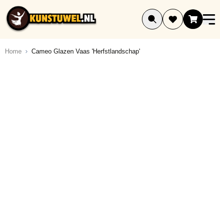
Ga naar de inhoud
Home
Cameo Glazen Vaas 'Herfstlandschap'