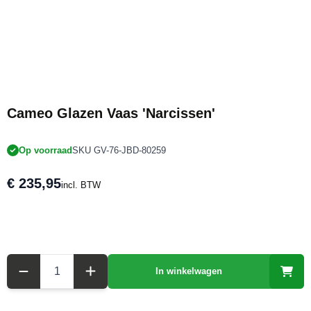
Cameo Glazen Vaas 'Narcissen'
Op voorraad
SKU GV-76-JBD-80259
€ 235,95
incl. BTW
Aantal
In winkelwagen