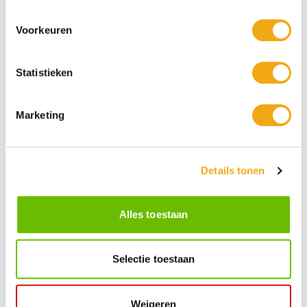
Voorkeuren
Statistieken
Persoonlijke klantenservice
Maandag t/m vrijdag van 09.00 tot 16.00 staat onze
Marketing
vakkundige klantenservice klaar.
Details tonen
Kunst voor iedereen
Stijlvolle kunstobjecten voor elke smaak, interieur en/of tuin.
Onze Bronzen Beelden die met vuur tot leven worden
Alles toestaan
gebracht!
Selectie toestaan
Kunstuwel Community
Word onderdeel van de Kunstuwel Community. Ontvang
exclusieve uitnodigingen voor exposities én ontdek de
Weigeren
mogelijkheden om uw kunst via Kunstuwel.nl te presenteren.