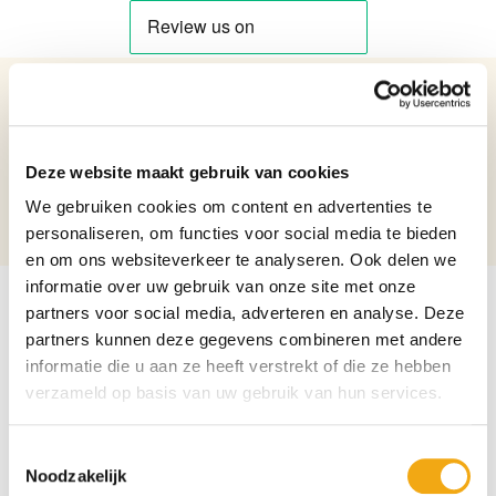
Details over het product
Cameo Glazen Vaas 'Kersenbloesem'
Deze website maakt gebruik van cookies
Netto gewicht: 2.76
Hoogte: 44,1
We gebruiken cookies om content en advertenties te
Diameter: 20,3
personaliseren, om functies voor social media te bieden
en om ons websiteverkeer te analyseren. Ook delen we
informatie over uw gebruik van onze site met onze
partners voor social media, adverteren en analyse. Deze
partners kunnen deze gegevens combineren met andere
informatie die u aan ze heeft verstrekt of die ze hebben
verzameld op basis van uw gebruik van hun services.
Toestemmingsselectie
Noodzakelijk