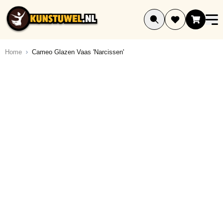
Ga naar de inhoud
Home
Cameo Glazen Vaas 'Narcissen'