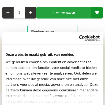
Aantal
In winkelwagen
Details over het product
Deze website maakt gebruik van cookies
Een windmolen op een stok in de vorm van een vliegtuigje van blik -
We gebruiken cookies om content en advertenties te
Breedte 45 cm
personaliseren, om functies voor social media te bieden
Netto gewicht: 1.34 kg
en om ons websiteverkeer te analyseren. Ook delen we
Hoogte: 125 cm
informatie over uw gebruik van onze site met onze
Breedte: 45 cm
Lengte: 39 cm
partners voor social media, adverteren en analyse. Deze
partners kunnen deze gegevens combineren met andere
informatie die u aan ze heeft verstrekt of die ze hebben
verzameld op basis van uw gebruik van hun services.