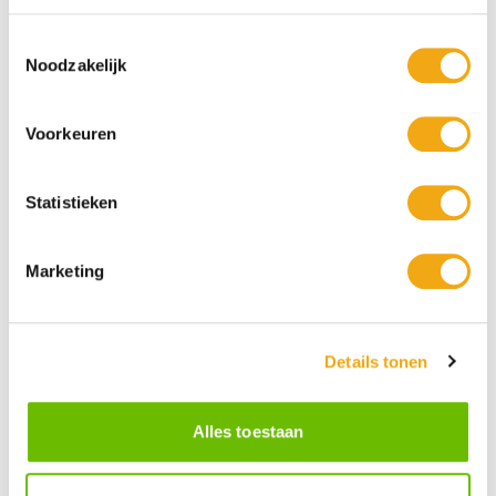
Toestemmingsselectie
Noodzakelijk
Voorkeuren
Statistieken
Marketing
Persoonlijke klantenservice
Maandag t/m vrijdag van 09.00 tot 16.00 staat onze
Details tonen
vakkundige klantenservice klaar.
Alles toestaan
Kunst voor iedereen
Stijlvolle kunstobjecten voor elke smaak, interieur en/of tuin.