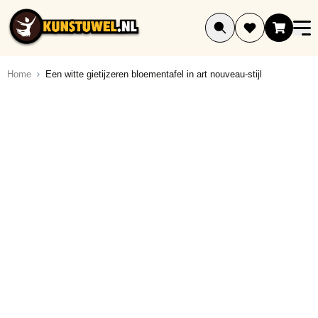
Ga naar de inhoud
Home
Een witte gietijzeren bloementafel in art nouveau-stijl