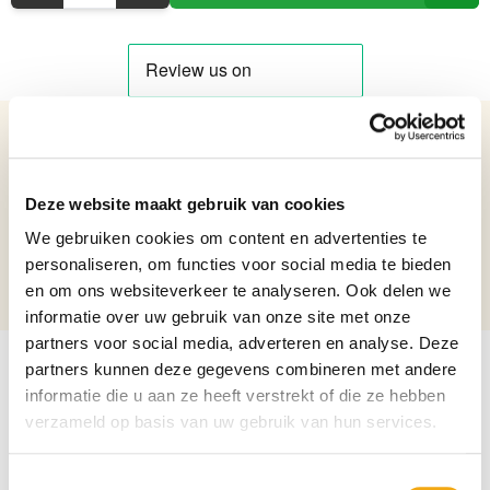
Details over het product
Een witte gietijzeren bloementafel in art nouveau-stijl
Deze website maakt gebruik van cookies
Netto gewicht: 11.9
We gebruiken cookies om content en advertenties te
Hoogte: 60,4
personaliseren, om functies voor social media te bieden
Breedte: 36
en om ons websiteverkeer te analyseren. Ook delen we
Lengte: 46,6
informatie over uw gebruik van onze site met onze
partners voor social media, adverteren en analyse. Deze
partners kunnen deze gegevens combineren met andere
informatie die u aan ze heeft verstrekt of die ze hebben
verzameld op basis van uw gebruik van hun services.
Toestemmingsselectie