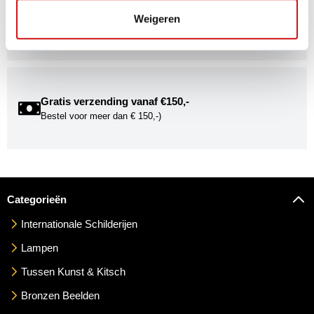
Word onderdeel van de Kunstuwel Community. Ontvang
Weigeren
exclusieve uitnodigingen voor exposities én ontdek de
mogelijkheden om uw kunst via Kunstuwel.nl te presenteren.
Gratis verzending vanaf €150,-
Bestel voor meer dan € 150,-)
Categorieën
Internationale Schilderijen
Lampen
Tussen Kunst & Kitsch
Bronzen Beelden