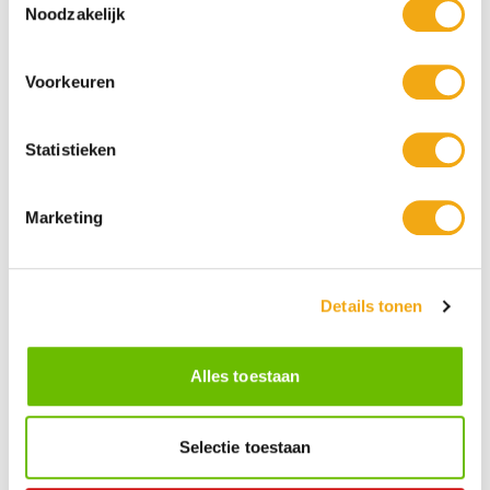
Noodzakelijk
Voorkeuren
Statistieken
Marketing
Persoonlijke klantenservice
Maandag t/m vrijdag van 09.00 tot 16.00 staat onze
vakkundige klantenservice klaar.
Details tonen
Kunst voor iedereen
Stijlvolle kunstobjecten voor elke smaak, interieur en/of tuin.
Alles toestaan
Onze Bronzen Beelden die met vuur tot leven worden
gebracht!
Selectie toestaan
Kunstuwel Community