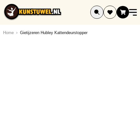
Ga naar de inhoud
Home
Gietijzeren Hubley Kattendeurstopper