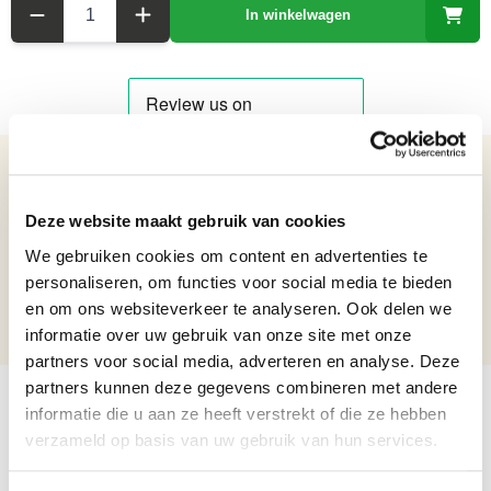
In winkelwagen
Details over het product
Deze website maakt gebruik van cookies
Gietijzeren Hubley Kattendeurstopper
Netto gewicht: 2.4 kg
We gebruiken cookies om content en advertenties te
Hoogte: 26.1 cm
personaliseren, om functies voor social media te bieden
Breedte: 11.6 cm
en om ons websiteverkeer te analyseren. Ook delen we
Lengte: 13.2 cm
informatie over uw gebruik van onze site met onze
partners voor social media, adverteren en analyse. Deze
partners kunnen deze gegevens combineren met andere
informatie die u aan ze heeft verstrekt of die ze hebben
verzameld op basis van uw gebruik van hun services.