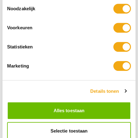
Toestemmingsselectie
Noodzakelijk
Voorkeuren
Statistieken
Marketing
Persoonlijke klantenservice
Maandag t/m vrijdag van 09.00 tot 16.00 staat onze
vakkundige klantenservice klaar.
Details tonen
Kunst voor iedereen
Alles toestaan
Stijlvolle kunstobjecten voor elke smaak, interieur en/of tuin.
Onze Bronzen Beelden die met vuur tot leven worden
gebracht!
Selectie toestaan