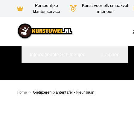
Persoonlijke
Kunst voor elk smaakvol
klantenservice
interieur
Ga naar de inhoud
Internationale Schilderijen
Lampen
Home
Gietijzeren plantentafel - kleur bruin