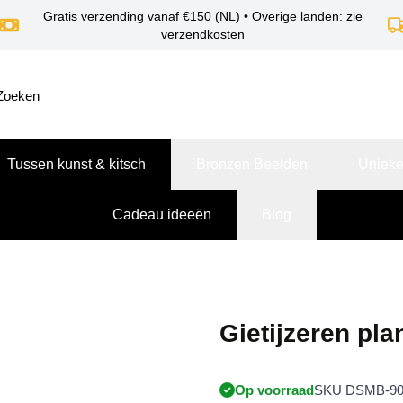
Gratis verzending vanaf €150 (NL) • Overige landen: zie
verzendkosten
Tussen kunst & kitsch
Bronzen Beelden
Unieke
Cadeau ideeën
Blog
Gietijzeren plan
Op voorraad
SKU DSMB-90