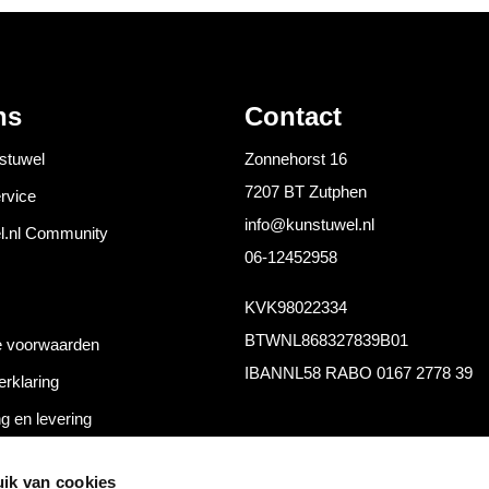
ns
Contact
stuwel
Zonnehorst 16
7207 BT Zutphen
rvice
info@kunstuwel.nl
l.nl Community
06-12452958
KVK
98022334
BTW
NL868327839B01
 voorwaarden
IBAN
NL58 RABO 0167 2778 39
erklaring
g en levering
thoden
ik van cookies