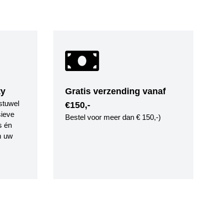
ty
Gratis verzending vanaf
stuwel
€150,-
ieve
Bestel voor meer dan € 150,-)
s én
m uw