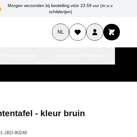
Morgen verzonden bij bestelling vóór 23.59 uur (m.u.v.
schilderijen)
NL
 Woondecoraties
Glaskunst & Edelstenen
tentafel - kleur bruin
1-JBD-80248