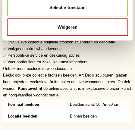
investering voor iedere kunstliefhebber.
Selectie toestaan
Waarom kiezen voor Kunstuwel.nl?
✅ Dé online bronzenbeeldenwinkel voor exclusieve bronzen beelden en
woondecoratie
Weigeren
✅ Zorgvuldig geselecteerde kunstenaars uit binnen- en buitenland
✅ Hoogwaardige kwaliteit en verfijnde afwerking
✅ Exclusieve collectie originele bronzen sculpturen en decoratie
✅ Veilige en betrouwbare levering
✅ Persoonlijke service en deskundig advies
✅ Voor particuliere én zakelijke kunstliefhebbers
Ontdek meer exclusieve woondecoratie
Bekijk ook onze collectie bronzen beelden, Art Deco sculpturen, glazen
kunstobjecten, exclusieve fruitschalen en luxe woonaccessoires. Ontdek
waarom
Kunstuwel.nl
dé online specialist is in exclusieve bronzen kunst
en hoogwaardige woondecoratie.
Formaat beelden
Beelden vanaf 36 t/m 60 cm
Locatie beelden
Binnen beelden