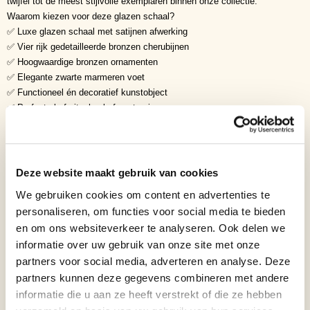
twijfel tot de meest stijlvolle exemplaren binnen onze collectie.
Waarom kiezen voor deze glazen schaal?
✅ Luxe glazen schaal met satijnen afwerking
✅ Vier rijk gedetailleerde bronzen cherubijnen
✅ Hoogwaardige bronzen ornamenten
✅ Elegante zwarte marmeren voet
✅ Functioneel én decoratief kunstobject
✅ Perfect als fruitschaal of centerpiece
✅ Exclusief Art Deco verzamelobject
Symboliek
• Liefde
• Bescherming
Deze website maakt gebruik van cookies
• Harmonie
We gebruiken cookies om content en advertenties te
• Schoonheid
personaliseren, om functies voor social media te bieden
• Welvaart
en om ons websiteverkeer te analyseren. Ook delen we
• Elegantie
informatie over uw gebruik van onze site met onze
• Vrede
• Luxe
partners voor social media, adverteren en analyse. Deze
• Overvloed
partners kunnen deze gegevens combineren met andere
• Tijdloze klasse
informatie die u aan ze heeft verstrekt of die ze hebben
Cherubijnen worden al eeuwenlang gezien als beschermers en