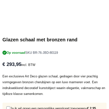
Glazen schaal met bronzen rand
Op voorraad
SKU BR-76-JBD-80119
€ 293,95
incl. BTW
Een exclusieve Art Deco glazen schaal, gedragen door vier prachtig
vormgegeven bronzen cherubijnen op een luxe marmeren voet. Een
indrukwekkend decoratief kunstobject waarin elegantie, vakmanschap en
tijdloze klasse samenkomen.
Ja ik wil graag een persoonlijke wenskaart toevoegen
+
€ 2,95