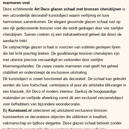
marmeren voet
Deze schitterende
Art Deco glazen schaal met bronzen cherubijnen
is
een uitzonderlijk decoratief kunstobject waarin verfijning en luxe
harmonieus samenkomen. De elegant gevormde glazen schaal rust op
een rijk gedecoreerde bronzen voet die wordt gedragen door vier sierlijke
cherubijnen. Samen creëren zij een indrukwekkend geheel dat direct de
aandacht trekt.
De satijnachtige glazen schaal is voorzien van subtiele geslepen lijnen
die het licht prachtig breken. De goudkleurige bronzen cherubijnen zijn
met uiterste precisie vervaardigd en verbonden door sierlijke
bloemenguirlandes. De zware zwarte marmeren voet geeft het geheel
stabiliteit en onderstreept de exclusieve uitstraling.
Dit kunstobject is zowel functioneel als decoratief. De schaal kan gebruikt
worden als luxe fruitschaal, centerpiece of puur als artistieke blikvanger in
een klassiek, Art Deco of modern interieur. Dankzij de hoogwaardige
materialen en verfijnde afwerking vormt dit een exclusief verzamelobject
voor liefhebbers van bijzondere woondecoratie.
Bij
Kunstuwel.nl
selecteren wij uitsluitend exclusieve bronzen
kunstwerken en decoratieve objecten die uitblinken in kwaliteit,
vakmanschap en tijdloze elegantie. Deze glazen schaal behoort zonder