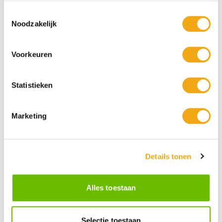
Toestemmingsselectie
Noodzakelijk
Voorkeuren
Statistieken
Marketing
Persoonlijke klantenservice
Maandag t/m vrijdag van 09.00 tot 16.00 staat onze
vakkundige klantenservice klaar.
Details tonen
Alles toestaan
Kunst voor iedereen
Stijlvolle kunstobjecten voor elke smaak, interieur en/of tuin.
Onze Bronzen Beelden die met vuur tot leven worden
Selectie toestaan