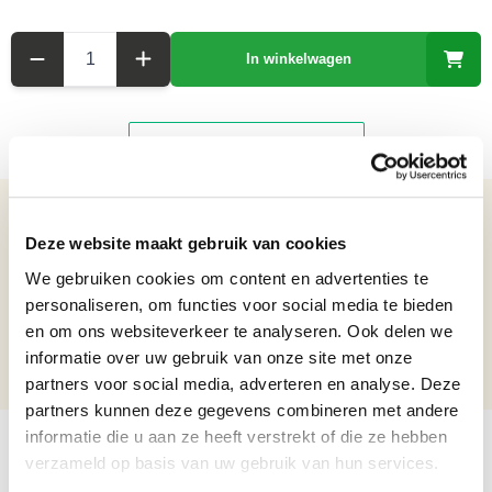
Aantal
In winkelwagen
Details over het product
Deze website maakt gebruik van cookies
Groot Ornament van Resin met een Schorpioen
We gebruiken cookies om content en advertenties te
Net weight: 2.74 kg
personaliseren, om functies voor social media te bieden
Height: 20 cm
en om ons websiteverkeer te analyseren. Ook delen we
Width: 12 cm
informatie over uw gebruik van onze site met onze
Length: 14,5 cm
partners voor social media, adverteren en analyse. Deze
partners kunnen deze gegevens combineren met andere
informatie die u aan ze heeft verstrekt of die ze hebben
verzameld op basis van uw gebruik van hun services.