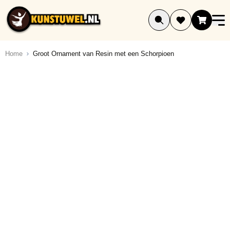
Ga naar de inhoud
Home
Groot Ornament van Resin met een Schorpioen